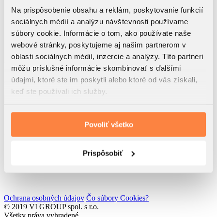
Na prispôsobenie obsahu a reklám, poskytovanie funkcií
sociálnych médií a analýzu návštevnosti používame
súbory cookie. Informácie o tom, ako používate naše
webové stránky, poskytujeme aj našim partnerom v
oblasti sociálnych médií, inzercie a analýzy. Títo partneri
môžu príslušné informácie skombinovať s ďalšími
Využitím tohto formulára beriem na vedomie, že dôjde k
spracúvaniu osobných údajov
údajmi, ktoré ste im poskytli alebo ktoré od vás získali,
Súhlasím so
zasielaním noviniek spol. VI GROUP s.r.o.
keď ste používali ich služby.
Odoslať
VI GROUP Rendez s.r.o.
Rolnícka 157
Povoliť všetko
831 07 Bratislava
IČO: 52 762 611
IČ DPH: SK2121193217
Prispôsobiť
Developed by
Wisdom Factory
Ochrana osobných údajov
Čo súbory Cookies?
© 2019 VI GROUP spol. s r.o.
Všetky práva vyhradené