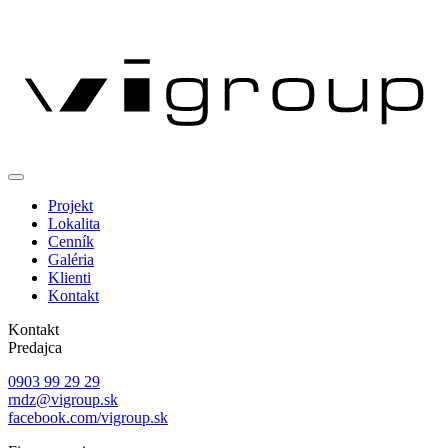
Projekt
Lokalita
Cenník
Galéria
Klienti
Kontakt
Kontakt
Predajca
0903 99 29 29
rndz@vigroup.sk
facebook.com/vigroup.sk