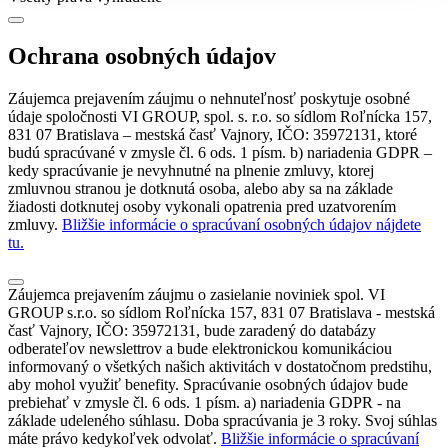
Ochrana osobných údajov
Záujemca prejavením záujmu o nehnuteľnosť poskytuje osobné
údaje spoločnosti VI GROUP, spol. s. r.o. so sídlom Roľnícka 157,
831 07 Bratislava – mestská časť Vajnory, IČO: 35972131, ktoré
budú spracúvané v zmysle čl. 6 ods. 1 písm. b) nariadenia GDPR –
kedy spracúvanie je nevyhnutné na plnenie zmluvy, ktorej
zmluvnou stranou je dotknutá osoba, alebo aby sa na základe
žiadosti dotknutej osoby vykonali opatrenia pred uzatvorením
zmluvy.
Bližšie informácie o spracúvaní osobných údajov nájdete
tu.
Záujemca prejavením záujmu o zasielanie noviniek spol. VI
GROUP s.r.o. so sídlom Roľnícka 157, 831 07 Bratislava - mestská
časť Vajnory, IČO: 35972131, bude zaradený do databázy
odberateľov newslettrov a bude elektronickou komunikáciou
informovaný o všetkých našich aktivitách v dostatočnom predstihu,
aby mohol využiť benefity. Spracúvanie osobných údajov bude
prebiehať v zmysle čl. 6 ods. 1 písm. a) nariadenia GDPR - na
základe udeleného súhlasu. Doba spracúvania je 3 roky. Svoj súhlas
máte právo kedykoľvek odvolať.
Bližšie informácie o spracúvaní