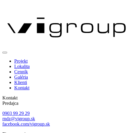
Projekt
Lokalita
Cenník
Galéria
Klienti
Kontakt
Kontakt
Predajca
0903 99 29 29
rndz@vigroup.sk
facebook.com/vigroup.sk