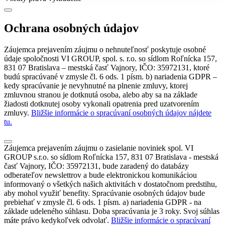
Ochrana osobných údajov
Záujemca prejavením záujmu o nehnuteľnosť poskytuje osobné
údaje spoločnosti VI GROUP, spol. s. r.o. so sídlom Roľnícka 157,
831 07 Bratislava – mestská časť Vajnory, IČO: 35972131, ktoré
budú spracúvané v zmysle čl. 6 ods. 1 písm. b) nariadenia GDPR –
kedy spracúvanie je nevyhnutné na plnenie zmluvy, ktorej
zmluvnou stranou je dotknutá osoba, alebo aby sa na základe
žiadosti dotknutej osoby vykonali opatrenia pred uzatvorením
zmluvy.
Bližšie informácie o spracúvaní osobných údajov nájdete
tu.
Záujemca prejavením záujmu o zasielanie noviniek spol. VI
GROUP s.r.o. so sídlom Roľnícka 157, 831 07 Bratislava - mestská
časť Vajnory, IČO: 35972131, bude zaradený do databázy
odberateľov newslettrov a bude elektronickou komunikáciou
informovaný o všetkých našich aktivitách v dostatočnom predstihu,
aby mohol využiť benefity. Spracúvanie osobných údajov bude
prebiehať v zmysle čl. 6 ods. 1 písm. a) nariadenia GDPR - na
základe udeleného súhlasu. Doba spracúvania je 3 roky. Svoj súhlas
máte právo kedykoľvek odvolať.
Bližšie informácie o spracúvaní