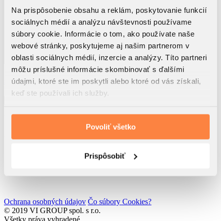
Na prispôsobenie obsahu a reklám, poskytovanie funkcií
sociálnych médií a analýzu návštevnosti používame
súbory cookie. Informácie o tom, ako používate naše
webové stránky, poskytujeme aj našim partnerom v
oblasti sociálnych médií, inzercie a analýzy. Títo partneri
môžu príslušné informácie skombinovať s ďalšími
Využitím tohto formulára beriem na vedomie, že dôjde k
spracúvaniu osobných údajov
údajmi, ktoré ste im poskytli alebo ktoré od vás získali,
Súhlasím so
zasielaním noviniek spol. VI GROUP s.r.o.
keď ste používali ich služby.
Odoslať
VI GROUP Rendez s.r.o.
Rolnícka 157
Povoliť všetko
831 07 Bratislava
IČO: 52 762 611
IČ DPH: SK2121193217
Prispôsobiť
Developed by
Wisdom Factory
Ochrana osobných údajov
Čo súbory Cookies?
© 2019 VI GROUP spol. s r.o.
Všetky práva vyhradené