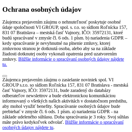
Ochrana osobných údajov
Záujemca prejavením záujmu o nehnuteľnosť poskytuje osobné
údaje spoločnosti VI GROUP, spol. s. r.o. so sídlom Roľnícka 157,
831 07 Bratislava – mestská časť Vajnory, IČO: 35972131, ktoré
budú spracúvané v zmysle čl. 6 ods. 1 písm. b) nariadenia GDPR –
kedy spracúvanie je nevyhnutné na plnenie zmluvy, ktorej
zmluvnou stranou je dotknutá osoba, alebo aby sa na základe
žiadosti dotknutej osoby vykonali opatrenia pred uzatvorením
zmluvy.
Bližšie informácie o spracúvaní osobných údajov nájdete
tu.
Záujemca prejavením záujmu o zasielanie noviniek spol. VI
GROUP s.r.o. so sídlom Roľnícka 157, 831 07 Bratislava - mestská
časť Vajnory, IČO: 35972131, bude zaradený do databázy
odberateľov newslettrov a bude elektronickou komunikáciou
informovaný o všetkých našich aktivitách v dostatočnom predstihu,
aby mohol využiť benefity. Spracúvanie osobných údajov bude
prebiehať v zmysle čl. 6 ods. 1 písm. a) nariadenia GDPR - na
základe udeleného súhlasu. Doba spracúvania je 3 roky. Svoj súhlas
máte právo kedykoľvek odvolať.
Bližšie informácie o spracúvaní
osobných údajov nájdete tu
.