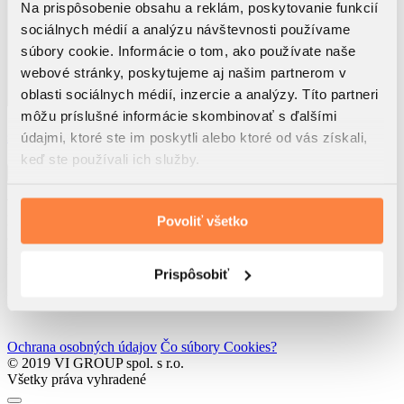
Na prispôsobenie obsahu a reklám, poskytovanie funkcií
sociálnych médií a analýzu návštevnosti používame
súbory cookie. Informácie o tom, ako používate naše
webové stránky, poskytujeme aj našim partnerom v
oblasti sociálnych médií, inzercie a analýzy. Títo partneri
môžu príslušné informácie skombinovať s ďalšími
Využitím tohto formulára beriem na vedomie, že dôjde k
spracúvaniu osobných údajov
údajmi, ktoré ste im poskytli alebo ktoré od vás získali,
Súhlasím so
zasielaním noviniek spol. VI GROUP s.r.o.
keď ste používali ich služby.
Odoslať
VI GROUP Rendez s.r.o.
Rolnícka 157
Povoliť všetko
831 07 Bratislava
IČO: 52 762 611
IČ DPH: SK2121193217
Prispôsobiť
Developed by
Wisdom Factory
Ochrana osobných údajov
Čo súbory Cookies?
© 2019 VI GROUP spol. s r.o.
Všetky práva vyhradené