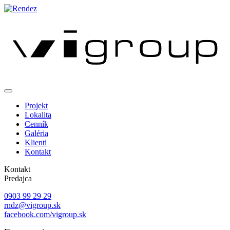
Projekt
Lokalita
Cenník
Galéria
Klienti
Kontakt
Kontakt
Predajca
0903 99 29 29
rndz@vigroup.sk
facebook.com/vigroup.sk