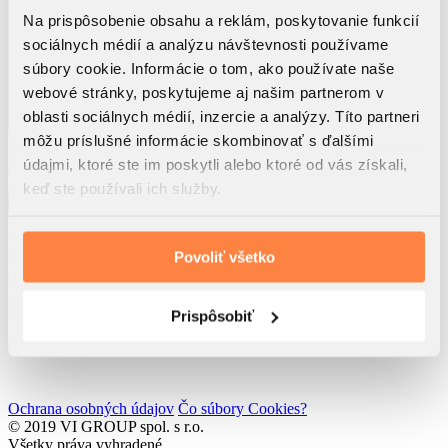
Na prispôsobenie obsahu a reklám, poskytovanie funkcií
sociálnych médií a analýzu návštevnosti používame
súbory cookie. Informácie o tom, ako používate naše
webové stránky, poskytujeme aj našim partnerom v
oblasti sociálnych médií, inzercie a analýzy. Títo partneri
môžu príslušné informácie skombinovať s ďalšími
Využitím tohto formulára beriem na vedomie, že dôjde k
spracúvaniu osobných údajov
údajmi, ktoré ste im poskytli alebo ktoré od vás získali,
Súhlasím so
zasielaním noviniek spol. VI GROUP s.r.o.
keď ste používali ich služby.
Odoslať
VI GROUP Rendez s.r.o.
Rolnícka 157
Povoliť všetko
831 07 Bratislava
IČO: 52 762 611
IČ DPH: SK2121193217
Prispôsobiť
Developed by
Wisdom Factory
Ochrana osobných údajov
Čo súbory Cookies?
© 2019 VI GROUP spol. s r.o.
Všetky práva vyhradené