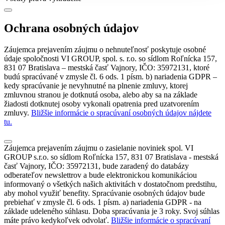
Ochrana osobných údajov
Záujemca prejavením záujmu o nehnuteľnosť poskytuje osobné
údaje spoločnosti VI GROUP, spol. s. r.o. so sídlom Roľnícka 157,
831 07 Bratislava – mestská časť Vajnory, IČO: 35972131, ktoré
budú spracúvané v zmysle čl. 6 ods. 1 písm. b) nariadenia GDPR –
kedy spracúvanie je nevyhnutné na plnenie zmluvy, ktorej
zmluvnou stranou je dotknutá osoba, alebo aby sa na základe
žiadosti dotknutej osoby vykonali opatrenia pred uzatvorením
zmluvy.
Bližšie informácie o spracúvaní osobných údajov nájdete
tu.
Záujemca prejavením záujmu o zasielanie noviniek spol. VI
GROUP s.r.o. so sídlom Roľnícka 157, 831 07 Bratislava - mestská
časť Vajnory, IČO: 35972131, bude zaradený do databázy
odberateľov newslettrov a bude elektronickou komunikáciou
informovaný o všetkých našich aktivitách v dostatočnom predstihu,
aby mohol využiť benefity. Spracúvanie osobných údajov bude
prebiehať v zmysle čl. 6 ods. 1 písm. a) nariadenia GDPR - na
základe udeleného súhlasu. Doba spracúvania je 3 roky. Svoj súhlas
máte právo kedykoľvek odvolať.
Bližšie informácie o spracúvaní