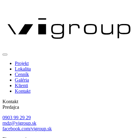
Projekt
Lokalita
Cenník
Galéria
Klienti
Kontakt
Kontakt
Predajca
0903 99 29 29
rndz@vigroup.sk
facebook.com/vigroup.sk