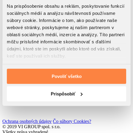
Na prispôsobenie obsahu a reklám, poskytovanie funkcií
sociálnych médií a analýzu návštevnosti používame
súbory cookie. Informácie o tom, ako používate naše
webové stránky, poskytujeme aj našim partnerom v
oblasti sociálnych médií, inzercie a analýzy. Títo partneri
môžu príslušné informácie skombinovať s ďalšími
Využitím tohto formulára beriem na vedomie, že dôjde k
spracúvaniu osobných údajov
údajmi, ktoré ste im poskytli alebo ktoré od vás získali,
Súhlasím so
zasielaním noviniek spol. VI GROUP s.r.o.
keď ste používali ich služby.
Odoslať
VI GROUP Rendez s.r.o.
Rolnícka 157
Povoliť všetko
831 07 Bratislava
IČO: 52 762 611
IČ DPH: SK2121193217
Prispôsobiť
Developed by
Wisdom Factory
Ochrana osobných údajov
Čo súbory Cookies?
© 2019 VI GROUP spol. s r.o.
Všetky práva vyhradené