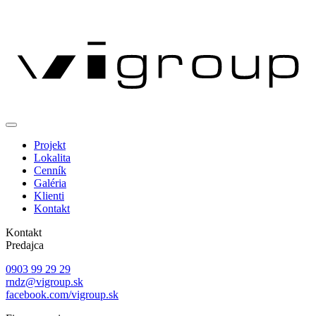
Projekt
Lokalita
Cenník
Galéria
Klienti
Kontakt
Kontakt
Predajca
0903 99 29 29
rndz@vigroup.sk
facebook.com/vigroup.sk