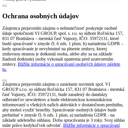
Ochrana osobných údajov
Záujemca prejavením záujmu o nehnuteľnosť poskytuje osobné
údaje spoločnosti VI GROUP, spol. s. r.o. so sídlom Roľnícka 157,
831 07 Bratislava – mestská časť Vajnory, IČO: 35972131, ktoré
budú spracúvané v zmysle čl. 6 ods. 1 písm. b) nariadenia GDPR –
kedy spracúvanie je nevyhnutné na plnenie zmluvy, ktorej
zmluvnou stranou je dotknutá osoba, alebo aby sa na základe
žiadosti dotknutej osoby vykonali opatrenia pred uzatvorením
zmluvy.
Bližšie informácie o spracúvaní osobných údajov nájdete
tu.
Záujemca prejavením záujmu o zasielanie noviniek spol. VI
GROUP s.r.o. so sídlom Roľnícka 157, 831 07 Bratislava - mestská
časť Vajnory, IČO: 35972131, bude zaradený do databázy
odberateľov newslettrov a bude elektronickou komunikáciou
informovaný o všetkých našich aktivitách v dostatočnom predstihu,
aby mohol využiť benefity. Spracúvanie osobných údajov bude
prebiehať v zmysle čl. 6 ods. 1 písm. a) nariadenia GDPR - na
základe udeleného súhlasu. Doba spracúvania je 3 roky. Svoj súhlas
máte právo kedykoľvek odvolať.
Bližšie informácie o spracúvaní