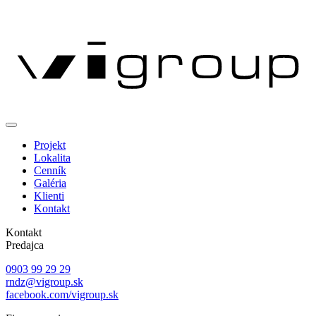
Projekt
Lokalita
Cenník
Galéria
Klienti
Kontakt
Kontakt
Predajca
0903 99 29 29
rndz@vigroup.sk
facebook.com/vigroup.sk