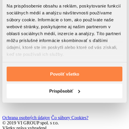
Na prispôsobenie obsahu a reklám, poskytovanie funkcií
sociálnych médií a analýzu návštevnosti používame
súbory cookie. Informácie o tom, ako používate naše
webové stránky, poskytujeme aj našim partnerom v
oblasti sociálnych médií, inzercie a analýzy. Títo partneri
môžu príslušné informácie skombinovať s ďalšími
Využitím tohto formulára beriem na vedomie, že dôjde k
spracúvaniu osobných údajov
údajmi, ktoré ste im poskytli alebo ktoré od vás získali,
Súhlasím so
zasielaním noviniek spol. VI GROUP s.r.o.
keď ste používali ich služby.
Odoslať
VI GROUP Rendez s.r.o.
Rolnícka 157
Povoliť všetko
831 07 Bratislava
IČO: 52 762 611
IČ DPH: SK2121193217
Prispôsobiť
Developed by
Wisdom Factory
Ochrana osobných údajov
Čo súbory Cookies?
© 2019 VI GROUP spol. s r.o.
Všetky práva vyhradené