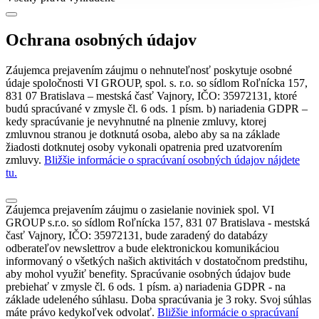
Ochrana osobných údajov
Záujemca prejavením záujmu o nehnuteľnosť poskytuje osobné
údaje spoločnosti VI GROUP, spol. s. r.o. so sídlom Roľnícka 157,
831 07 Bratislava – mestská časť Vajnory, IČO: 35972131, ktoré
budú spracúvané v zmysle čl. 6 ods. 1 písm. b) nariadenia GDPR –
kedy spracúvanie je nevyhnutné na plnenie zmluvy, ktorej
zmluvnou stranou je dotknutá osoba, alebo aby sa na základe
žiadosti dotknutej osoby vykonali opatrenia pred uzatvorením
zmluvy.
Bližšie informácie o spracúvaní osobných údajov nájdete
tu.
Záujemca prejavením záujmu o zasielanie noviniek spol. VI
GROUP s.r.o. so sídlom Roľnícka 157, 831 07 Bratislava - mestská
časť Vajnory, IČO: 35972131, bude zaradený do databázy
odberateľov newslettrov a bude elektronickou komunikáciou
informovaný o všetkých našich aktivitách v dostatočnom predstihu,
aby mohol využiť benefity. Spracúvanie osobných údajov bude
prebiehať v zmysle čl. 6 ods. 1 písm. a) nariadenia GDPR - na
základe udeleného súhlasu. Doba spracúvania je 3 roky. Svoj súhlas
máte právo kedykoľvek odvolať.
Bližšie informácie o spracúvaní