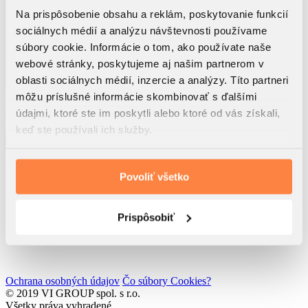
Na prispôsobenie obsahu a reklám, poskytovanie funkcií
sociálnych médií a analýzu návštevnosti používame
súbory cookie. Informácie o tom, ako používate naše
webové stránky, poskytujeme aj našim partnerom v
oblasti sociálnych médií, inzercie a analýzy. Títo partneri
môžu príslušné informácie skombinovať s ďalšími
Využitím tohto formulára beriem na vedomie, že dôjde k
spracúvaniu osobných údajov
údajmi, ktoré ste im poskytli alebo ktoré od vás získali,
Súhlasím so
zasielaním noviniek spol. VI GROUP s.r.o.
keď ste používali ich služby.
Odoslať
VI GROUP Rendez s.r.o.
Rolnícka 157
Povoliť všetko
831 07 Bratislava
IČO: 52 762 611
IČ DPH: SK2121193217
Prispôsobiť
Developed by
Wisdom Factory
Ochrana osobných údajov
Čo súbory Cookies?
© 2019 VI GROUP spol. s r.o.
Všetky práva vyhradené