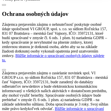
Ochrana osobných údajov
Záujemca prejavením záujmu o nehnuteľnosť poskytuje osobné
údaje spoločnosti VI GROUP, spol. s. r.o. so sídlom Roľnícka 157,
831 07 Bratislava – mestská časť Vajnory, IČO: 35972131, ktoré
budú spracúvané v zmysle čl. 6 ods. 1 písm. b) nariadenia GDPR –
kedy spracúvanie je nevyhnutné na plnenie zmluvy, ktorej
zmluvnou stranou je dotknutá osoba, alebo aby sa na základe
žiadosti dotknutej osoby vykonali opatrenia pred uzatvorením
zmluvy.
Bližšie informácie o spracúvaní osobných údajov nájdete
tu.
Záujemca prejavením záujmu o zasielanie noviniek spol. VI
GROUP s.r.o. so sídlom Roľnícka 157, 831 07 Bratislava - mestská
časť Vajnory, IČO: 35972131, bude zaradený do databázy
odberateľov newslettrov a bude elektronickou komunikáciou
informovaný o všetkých našich aktivitách v dostatočnom predstihu,
aby mohol využiť benefity. Spracúvanie osobných údajov bude
prebiehať v zmysle čl. 6 ods. 1 písm. a) nariadenia GDPR - na
základe udeleného súhlasu. Doba spracúvania je 3 roky. Svoj súhlas
máte právo kedykoľvek odvolať.
Bližšie informácie o spracúvaní