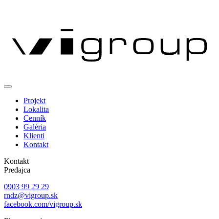
Projekt
Lokalita
Cenník
Galéria
Klienti
Kontakt
Kontakt
Predajca
0903 99 29 29
rndz@vigroup.sk
facebook.com/vigroup.sk