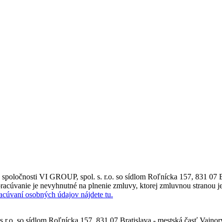
poločnosti VI GROUP, spol. s. r.o. so sídlom Roľnícka 157, 831 07 B
racúvanie je nevyhnutné na plnenie zmluvy, ktorej zmluvnou stranou je
racúvaní osobných údajov nájdete tu.
.r.o. so sídlom Roľnícka 157, 831 07 Bratislava - mestská časť Vajno