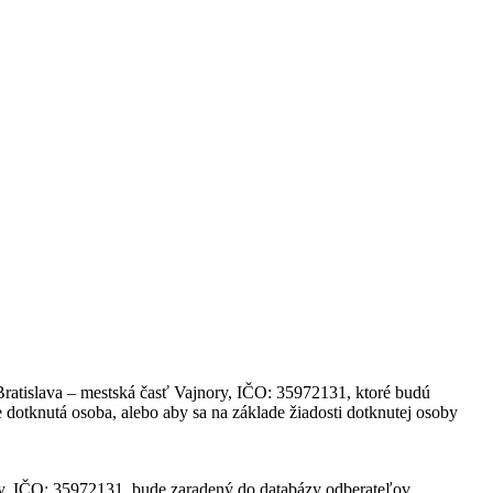
ratislava – mestská časť Vajnory, IČO: 35972131, ktoré budú
 dotknutá osoba, alebo aby sa na základe žiadosti dotknutej osoby
ry, IČO: 35972131, bude zaradený do databázy odberateľov