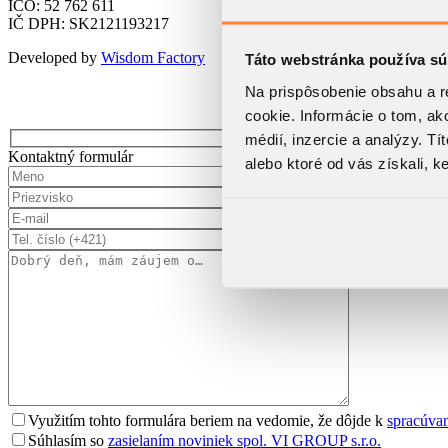
IČO: 52 762 611
IČ DPH: SK2121193217
Developed by
Wisdom Factory
Táto webstránka používa sú
Na prispôsobenie obsahu a r
cookie. Informácie o tom, ak
médií, inzercie a analýzy. Tí
Kontaktný formulár
alebo ktoré od vás získali, ke
Využitím tohto formulára beriem na vedomie, že dôjde k
spracúva
Súhlasím so
zasielaním noviniek spol. VI GROUP s.r.o.