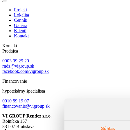
Projekt
Lokalita
Cenník
Galéria
Klienti
Kontakt
Kontakt
Predajca
0903 99 29 29
rndz@vigroup.sk
facebook.com/vigroup.sk
Financovanie
hypotekárny špecialista
0910 59 19 07
financovanie@vigroup.sk
VI GROUP Rendez s.r.o.
Rolnícka 157
831 07 Bratislava
Súhlas