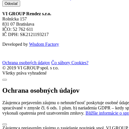
Odoslať
VI GROUP Rendez s.r.o.
Rolnícka 157
831 07 Bratislava
IČO: 52 762 611
IČ DPH: SK2121193217
Developed by
Wisdom Factory
Ochrana osobných údajov
Čo súbory Cookies?
© 2019 VI GROUP spol. s r.o.
Všetky práva vyhradené
Ochrana osobných údajov
Záujemca prejavením záujmu o nehnuteľnosť poskytuje osobné údaje s
spracúvané v zmysle čl. 6 ods. 1 písm. b) nariadenia GDPR – kedy sp
vykonali opatrenia pred uzatvorením zmluvy.
Bližšie informácie o sp
Záujemca prejavením záujmu o zasielanie noviniek spol. VI GROUP s