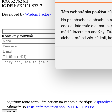
IČO: 52 762 611
IČ DPH: SK2121193217
Táto webstránka používa sú
Developed by
Wisdom Factory
Na prispôsobenie obsahu a r
cookie. Informácie o tom, ak
médií, inzercie a analýzy. Tí
Kontaktný formulár
alebo ktoré od vás získali, ke
Využitím tohto formulára beriem na vedomie, že dôjde k
spracúva
Súhlasím so
zasielaním noviniek spol. VI GROUP s.r.o.