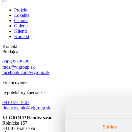
Projekt
Lokalita
Cenník
Galéria
Klienti
Kontakt
Kontakt
Predajca
0903 99 29 29
rndz@vigroup.sk
facebook.com/vigroup.sk
Financovanie
hypotekárny špecialista
0910 59 19 07
financovanie@vigroup.sk
VI GROUP Rendez s.r.o.
Rolnícka 157
Súhlas
831 07 Bratislava