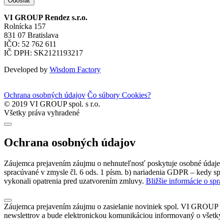
Odoslať
VI GROUP Rendez s.r.o.
Rolnícka 157
831 07 Bratislava
IČO: 52 762 611
IČ DPH: SK2121193217
Developed by
Wisdom Factory
Ochrana osobných údajov
Čo súbory Cookies?
© 2019 VI GROUP spol. s r.o.
Všetky práva vyhradené
Ochrana osobných údajov
Záujemca prejavením záujmu o nehnuteľnosť poskytuje osobné údaje s
spracúvané v zmysle čl. 6 ods. 1 písm. b) nariadenia GDPR – kedy sp
vykonali opatrenia pred uzatvorením zmluvy.
Bližšie informácie o sp
Záujemca prejavením záujmu o zasielanie noviniek spol. VI GROUP s
newslettrov a bude elektronickou komunikáciou informovaný o všetký