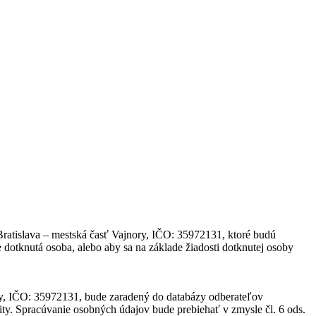
ratislava – mestská časť Vajnory, IČO: 35972131, ktoré budú
 dotknutá osoba, alebo aby sa na základe žiadosti dotknutej osoby
ry, IČO: 35972131, bude zaradený do databázy odberateľov
ty. Spracúvanie osobných údajov bude prebiehať v zmysle čl. 6 ods.