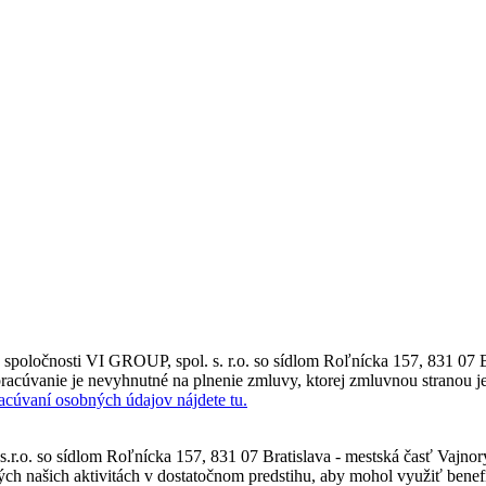
poločnosti VI GROUP, spol. s. r.o. so sídlom Roľnícka 157, 831 07 B
racúvanie je nevyhnutné na plnenie zmluvy, ktorej zmluvnou stranou je
racúvaní osobných údajov nájdete tu.
.r.o. so sídlom Roľnícka 157, 831 07 Bratislava - mestská časť Vajno
ch našich aktivitách v dostatočnom predstihu, aby mohol využiť benefi