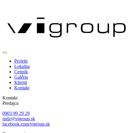
Projekt
Lokalita
Cenník
Galéria
Klienti
Kontakt
Kontakt
Predajca
0903 99 29 29
rndz@vigroup.sk
facebook.com/vigroup.sk