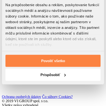
Na prispôsobenie obsahu a reklám, poskytovanie funkcií
sociálnych médií a analýzu návštevnosti používame
súbory cookie. Informácie o tom, ako používate naše
webové stránky, poskytujeme aj našim partnerom v
oblasti sociálnych médií, inzercie a analýzy. Títo partneri
môžu príslušné informácie skombinovať s ďalšími
Využitím tohto formulára beriem na vedomie, že dôjde k
spracúvaniu osobných údajov
údajmi, ktoré ste im poskytli alebo ktoré od vás získali,
Súhlasím so
zasielaním noviniek spol. VI GROUP s.r.o.
keď ste používali ich služby.
Odoslať
VI GROUP Rendez s.r.o.
Rolnícka 157
Povoliť všetko
831 07 Bratislava
IČO: 52 762 611
IČ DPH: SK2121193217
Prispôsobiť
Developed by
Wisdom Factory
Ochrana osobných údajov
Čo súbory Cookies?
© 2019 VI GROUP spol. s r.o.
Všetky práva vyhradené