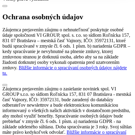
Ochrana osobných údajov
Záujemca prejavením záujmu o nehnuteľnosť poskytuje osobné
údaje spoločnosti VI GROUP, spol. s. r.o. so sídlom Roľnícka 157,
831 07 Bratislava – mestská časť Vajnory, IČO: 35972131, ktoré
budú spracúvané v zmysle čl. 6 ods. 1 písm. b) nariadenia GDPR –
kedy spracúvanie je nevyhnutné na plnenie zmluvy, ktorej
zmluvnou stranou je dotknutá osoba, alebo aby sa na základe
žiadosti dotknutej osoby vykonali opatrenia pred uzatvorením
zmluvy.
Bližšie informácie o spracúvaní osobných údajov nájdete
tu.
Záujemca prejavením záujmu o zasielanie noviniek spol. VI
GROUP s.r.o. so sídlom Roľnícka 157, 831 07 Bratislava - mestská
časť Vajnory, IČO: 35972131, bude zaradený do databázy
odberateľov newslettrov a bude elektronickou komunikáciou
informovaný o všetkých našich aktivitách v dostatočnom predstihu,
aby mohol využiť benefity. Spracúvanie osobných údajov bude
prebiehať v zmysle čl. 6 ods. 1 písm. a) nariadenia GDPR - na
základe udeleného súhlasu. Doba spracúvania je 3 roky. Svoj súhlas
máte právo kedykoľvek odvolať.
Bližšie informácie o spracúvaní