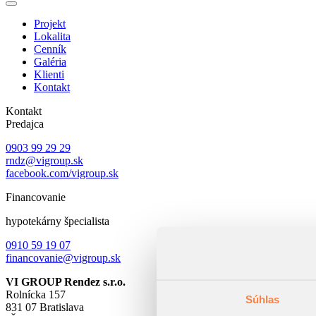
Projekt
Lokalita
Cenník
Galéria
Klienti
Kontakt
Kontakt
Predajca
0903 99 29 29
rndz@vigroup.sk
facebook.com/vigroup.sk
Financovanie
hypotekárny špecialista
0910 59 19 07
financovanie@vigroup.sk
VI GROUP Rendez s.r.o.
Rolnícka 157
Súhlas
831 07 Bratislava