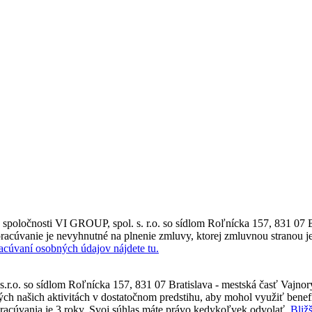
poločnosti VI GROUP, spol. s. r.o. so sídlom Roľnícka 157, 831 07 B
racúvanie je nevyhnutné na plnenie zmluvy, ktorej zmluvnou stranou je
racúvaní osobných údajov nájdete tu.
.r.o. so sídlom Roľnícka 157, 831 07 Bratislava - mestská časť Vajno
ch našich aktivitách v dostatočnom predstihu, aby mohol využiť benefi
racúvania je 3 roky. Svoj súhlas máte právo kedykoľvek odvolať.
Bliž