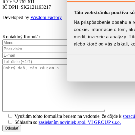
IČO: 52 762 611
IČ DPH: SK2121193217
Táto webstránka používa sú
Developed by
Wisdom Factory
Na prispôsobenie obsahu a r
cookie. Informácie o tom, ak
médií, inzercie a analýzy. Tí
Kontaktný formulár
alebo ktoré od vás získali, ke
Využitím tohto formulára beriem na vedomie, že dôjde k
sprac
Súhlasím so
zasielaním noviniek spol. VI GROUP s.r.o.
Odoslať