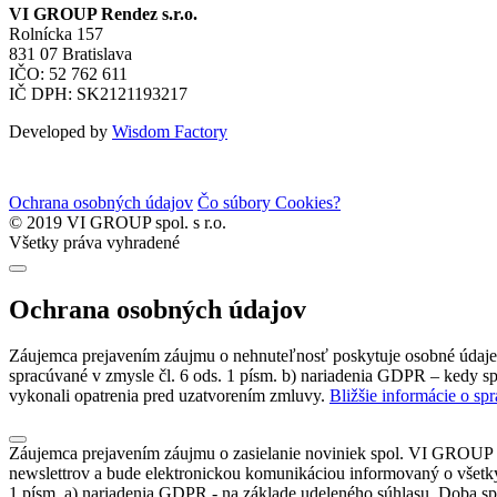
VI GROUP Rendez s.r.o.
Rolnícka 157
831 07 Bratislava
IČO: 52 762 611
IČ DPH: SK2121193217
Developed by
Wisdom Factory
Ochrana osobných údajov
Čo súbory Cookies?
© 2019 VI GROUP spol. s r.o.
Všetky práva vyhradené
Ochrana osobných údajov
Záujemca prejavením záujmu o nehnuteľnosť poskytuje osobné údaje s
spracúvané v zmysle čl. 6 ods. 1 písm. b) nariadenia GDPR – kedy sp
vykonali opatrenia pred uzatvorením zmluvy.
Bližšie informácie o sp
Záujemca prejavením záujmu o zasielanie noviniek spol. VI GROUP s
newslettrov a bude elektronickou komunikáciou informovaný o všetký
1 písm. a) nariadenia GDPR - na základe udeleného súhlasu. Doba sp