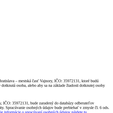
ratislava – mestská časť Vajnory, IČO: 35972131, ktoré budú
 dotknutá osoba, alebo aby sa na základe žiadosti dotknutej osoby
ry, IČO: 35972131, bude zaradený do databázy odberateľov
ty. Spracúvanie osobných údajov bude prebiehať v zmysle čl. 6 ods.
šie informácie o spracúvaní osobných údajov nájdete tu
.