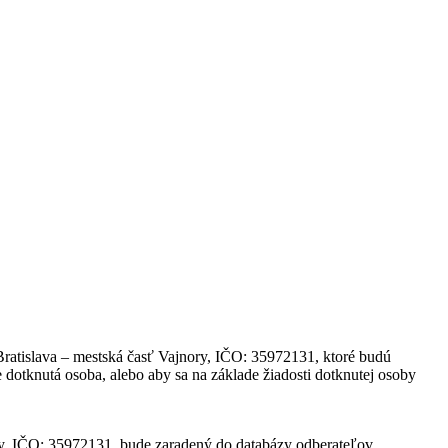
ratislava – mestská časť Vajnory, IČO: 35972131, ktoré budú
 dotknutá osoba, alebo aby sa na základe žiadosti dotknutej osoby
ry, IČO: 35972131, bude zaradený do databázy odberateľov