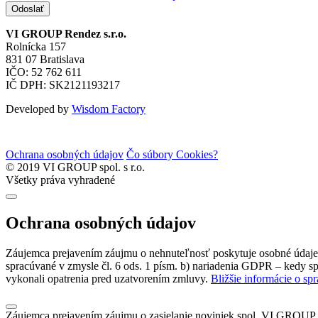
Odoslať
VI GROUP Rendez s.r.o.
Rolnícka 157
831 07 Bratislava
IČO: 52 762 611
IČ DPH: SK2121193217
Developed by
Wisdom Factory
Ochrana osobných údajov
Čo súbory Cookies?
© 2019 VI GROUP spol. s r.o.
Všetky práva vyhradené
Ochrana osobných údajov
Záujemca prejavením záujmu o nehnuteľnosť poskytuje osobné údaje s
spracúvané v zmysle čl. 6 ods. 1 písm. b) nariadenia GDPR – kedy sp
vykonali opatrenia pred uzatvorením zmluvy.
Bližšie informácie o sp
Záujemca prejavením záujmu o zasielanie noviniek spol. VI GROUP s