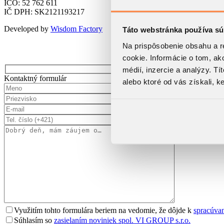
IČO: 52 762 611
IČ DPH: SK2121193217
Developed by
Wisdom Factory
Táto webstránka používa sú
Na prispôsobenie obsahu a r
cookie. Informácie o tom, ak
médií, inzercie a analýzy. Tí
Kontaktný formulár
alebo ktoré od vás získali, ke
Využitím tohto formulára beriem na vedomie, že dôjde k
spracúva
Súhlasím so
zasielaním noviniek spol. VI GROUP s.r.o.