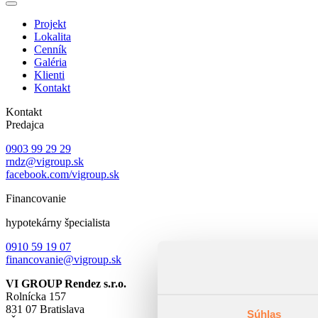
Projekt
Lokalita
Cenník
Galéria
Klienti
Kontakt
Kontakt
Predajca
0903 99 29 29
rndz@vigroup.sk
facebook.com/vigroup.sk
Financovanie
hypotekárny špecialista
0910 59 19 07
financovanie@vigroup.sk
VI GROUP Rendez s.r.o.
Rolnícka 157
831 07 Bratislava
Súhlas