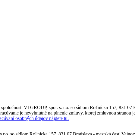
poločnosti VI GROUP, spol. s. r.o. so sídlom Roľnícka 157, 831 07 B
racúvanie je nevyhnutné na plnenie zmluvy, ktorej zmluvnou stranou je
racúvaní osobných údajov nájdete tu.
.r.o. so sídlom Roľnícka 157, 831 07 Bratislava - mestská časť Vajno