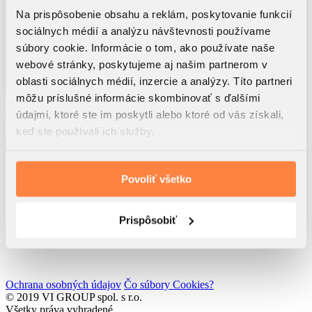
Na prispôsobenie obsahu a reklám, poskytovanie funkcií
sociálnych médií a analýzu návštevnosti používame
súbory cookie. Informácie o tom, ako používate naše
webové stránky, poskytujeme aj našim partnerom v
oblasti sociálnych médií, inzercie a analýzy. Títo partneri
môžu príslušné informácie skombinovať s ďalšími
Využitím tohto formulára beriem na vedomie, že dôjde k
spracúvaniu osobných údajov
údajmi, ktoré ste im poskytli alebo ktoré od vás získali,
Súhlasím so
zasielaním noviniek spol. VI GROUP s.r.o.
keď ste používali ich služby.
Odoslať
VI GROUP Rendez s.r.o.
Rolnícka 157
Povoliť všetko
831 07 Bratislava
IČO: 52 762 611
IČ DPH: SK2121193217
Prispôsobiť
Developed by
Wisdom Factory
Ochrana osobných údajov
Čo súbory Cookies?
© 2019 VI GROUP spol. s r.o.
Všetky práva vyhradené