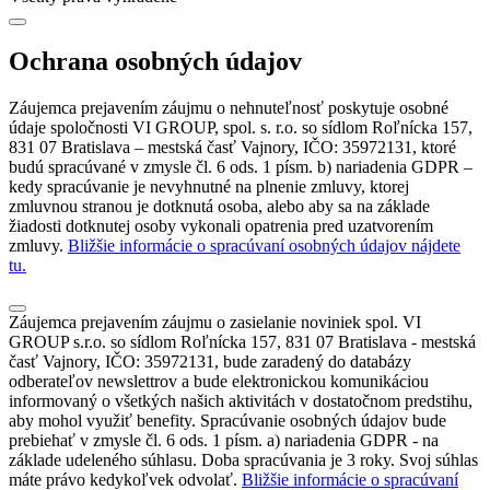
Ochrana osobných údajov
Záujemca prejavením záujmu o nehnuteľnosť poskytuje osobné
údaje spoločnosti VI GROUP, spol. s. r.o. so sídlom Roľnícka 157,
831 07 Bratislava – mestská časť Vajnory, IČO: 35972131, ktoré
budú spracúvané v zmysle čl. 6 ods. 1 písm. b) nariadenia GDPR –
kedy spracúvanie je nevyhnutné na plnenie zmluvy, ktorej
zmluvnou stranou je dotknutá osoba, alebo aby sa na základe
žiadosti dotknutej osoby vykonali opatrenia pred uzatvorením
zmluvy.
Bližšie informácie o spracúvaní osobných údajov nájdete
tu.
Záujemca prejavením záujmu o zasielanie noviniek spol. VI
GROUP s.r.o. so sídlom Roľnícka 157, 831 07 Bratislava - mestská
časť Vajnory, IČO: 35972131, bude zaradený do databázy
odberateľov newslettrov a bude elektronickou komunikáciou
informovaný o všetkých našich aktivitách v dostatočnom predstihu,
aby mohol využiť benefity. Spracúvanie osobných údajov bude
prebiehať v zmysle čl. 6 ods. 1 písm. a) nariadenia GDPR - na
základe udeleného súhlasu. Doba spracúvania je 3 roky. Svoj súhlas
máte právo kedykoľvek odvolať.
Bližšie informácie o spracúvaní