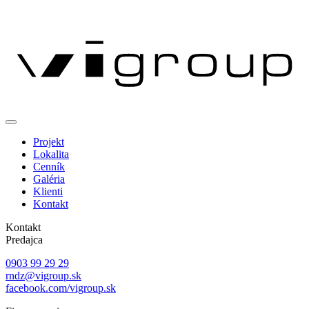
Projekt
Lokalita
Cenník
Galéria
Klienti
Kontakt
Kontakt
Predajca
0903 99 29 29
rndz@vigroup.sk
facebook.com/vigroup.sk