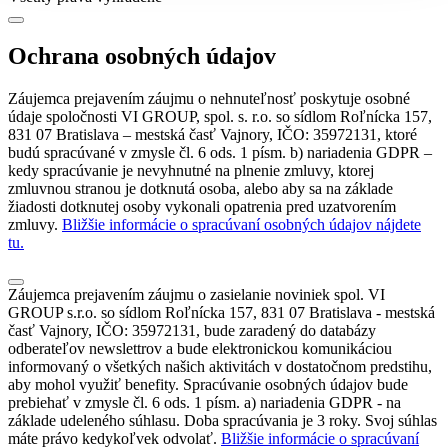
Ochrana osobných údajov
Záujemca prejavením záujmu o nehnuteľnosť poskytuje osobné
údaje spoločnosti VI GROUP, spol. s. r.o. so sídlom Roľnícka 157,
831 07 Bratislava – mestská časť Vajnory, IČO: 35972131, ktoré
budú spracúvané v zmysle čl. 6 ods. 1 písm. b) nariadenia GDPR –
kedy spracúvanie je nevyhnutné na plnenie zmluvy, ktorej
zmluvnou stranou je dotknutá osoba, alebo aby sa na základe
žiadosti dotknutej osoby vykonali opatrenia pred uzatvorením
zmluvy.
Bližšie informácie o spracúvaní osobných údajov nájdete
tu.
Záujemca prejavením záujmu o zasielanie noviniek spol. VI
GROUP s.r.o. so sídlom Roľnícka 157, 831 07 Bratislava - mestská
časť Vajnory, IČO: 35972131, bude zaradený do databázy
odberateľov newslettrov a bude elektronickou komunikáciou
informovaný o všetkých našich aktivitách v dostatočnom predstihu,
aby mohol využiť benefity. Spracúvanie osobných údajov bude
prebiehať v zmysle čl. 6 ods. 1 písm. a) nariadenia GDPR - na
základe udeleného súhlasu. Doba spracúvania je 3 roky. Svoj súhlas
máte právo kedykoľvek odvolať.
Bližšie informácie o spracúvaní