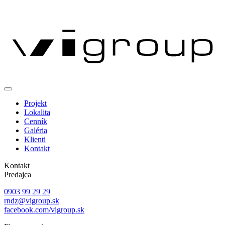
Projekt
Lokalita
Cenník
Galéria
Klienti
Kontakt
Kontakt
Predajca
0903 99 29 29
rndz@vigroup.sk
facebook.com/vigroup.sk