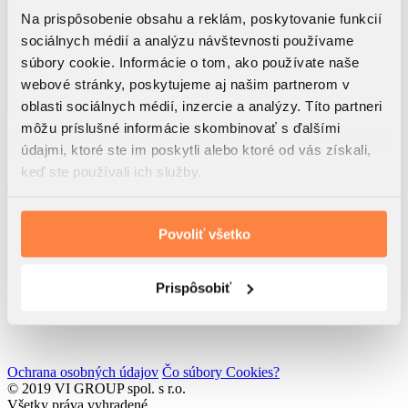
Na prispôsobenie obsahu a reklám, poskytovanie funkcií
sociálnych médií a analýzu návštevnosti používame
súbory cookie. Informácie o tom, ako používate naše
webové stránky, poskytujeme aj našim partnerom v
oblasti sociálnych médií, inzercie a analýzy. Títo partneri
môžu príslušné informácie skombinovať s ďalšími
Využitím tohto formulára beriem na vedomie, že dôjde k
spracúvaniu osobných údajov
údajmi, ktoré ste im poskytli alebo ktoré od vás získali,
Súhlasím so
zasielaním noviniek spol. VI GROUP s.r.o.
keď ste používali ich služby.
Odoslať
VI GROUP Rendez s.r.o.
Rolnícka 157
Povoliť všetko
831 07 Bratislava
IČO: 52 762 611
IČ DPH: SK2121193217
Prispôsobiť
Developed by
Wisdom Factory
Ochrana osobných údajov
Čo súbory Cookies?
© 2019 VI GROUP spol. s r.o.
Všetky práva vyhradené