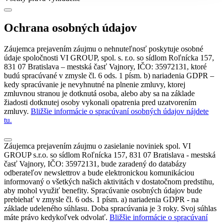
Ochrana osobných údajov
Záujemca prejavením záujmu o nehnuteľnosť poskytuje osobné
údaje spoločnosti VI GROUP, spol. s. r.o. so sídlom Roľnícka 157,
831 07 Bratislava – mestská časť Vajnory, IČO: 35972131, ktoré
budú spracúvané v zmysle čl. 6 ods. 1 písm. b) nariadenia GDPR –
kedy spracúvanie je nevyhnutné na plnenie zmluvy, ktorej
zmluvnou stranou je dotknutá osoba, alebo aby sa na základe
žiadosti dotknutej osoby vykonali opatrenia pred uzatvorením
zmluvy.
Bližšie informácie o spracúvaní osobných údajov nájdete
tu.
Záujemca prejavením záujmu o zasielanie noviniek spol. VI
GROUP s.r.o. so sídlom Roľnícka 157, 831 07 Bratislava - mestská
časť Vajnory, IČO: 35972131, bude zaradený do databázy
odberateľov newslettrov a bude elektronickou komunikáciou
informovaný o všetkých našich aktivitách v dostatočnom predstihu,
aby mohol využiť benefity. Spracúvanie osobných údajov bude
prebiehať v zmysle čl. 6 ods. 1 písm. a) nariadenia GDPR - na
základe udeleného súhlasu. Doba spracúvania je 3 roky. Svoj súhlas
máte právo kedykoľvek odvolať.
Bližšie informácie o spracúvaní