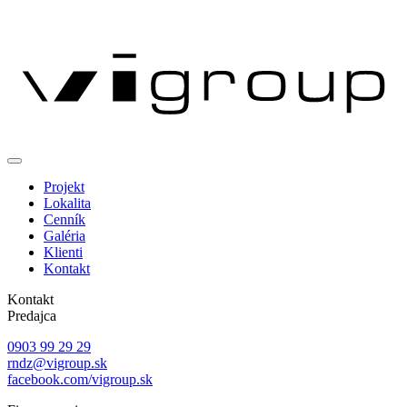
Projekt
Lokalita
Cenník
Galéria
Klienti
Kontakt
Kontakt
Predajca
0903 99 29 29
rndz@vigroup.sk
facebook.com/vigroup.sk