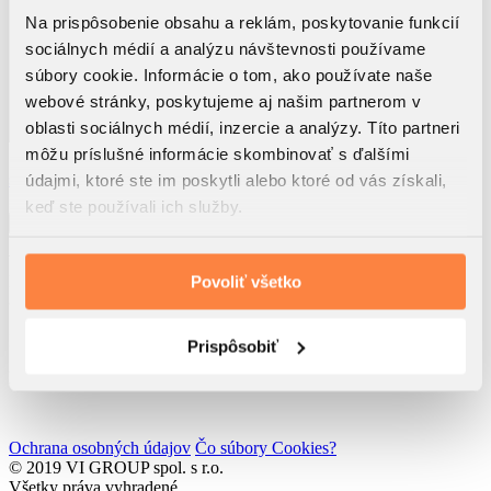
Na prispôsobenie obsahu a reklám, poskytovanie funkcií
sociálnych médií a analýzu návštevnosti používame
súbory cookie. Informácie o tom, ako používate naše
webové stránky, poskytujeme aj našim partnerom v
oblasti sociálnych médií, inzercie a analýzy. Títo partneri
môžu príslušné informácie skombinovať s ďalšími
Využitím tohto formulára beriem na vedomie, že dôjde k
spracúvaniu osobných údajov
údajmi, ktoré ste im poskytli alebo ktoré od vás získali,
Súhlasím so
zasielaním noviniek spol. VI GROUP s.r.o.
keď ste používali ich služby.
Odoslať
VI GROUP Rendez s.r.o.
Rolnícka 157
Povoliť všetko
831 07 Bratislava
IČO: 52 762 611
IČ DPH: SK2121193217
Prispôsobiť
Developed by
Wisdom Factory
Ochrana osobných údajov
Čo súbory Cookies?
© 2019 VI GROUP spol. s r.o.
Všetky práva vyhradené