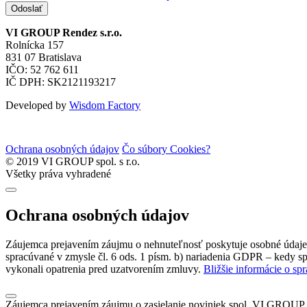
Odoslať
VI GROUP Rendez s.r.o.
Rolnícka 157
831 07 Bratislava
IČO: 52 762 611
IČ DPH: SK2121193217
Developed by
Wisdom Factory
Ochrana osobných údajov
Čo súbory Cookies?
© 2019 VI GROUP spol. s r.o.
Všetky práva vyhradené
Ochrana osobných údajov
Záujemca prejavením záujmu o nehnuteľnosť poskytuje osobné údaje s
spracúvané v zmysle čl. 6 ods. 1 písm. b) nariadenia GDPR – kedy sp
vykonali opatrenia pred uzatvorením zmluvy.
Bližšie informácie o sp
Záujemca prejavením záujmu o zasielanie noviniek spol. VI GROUP s