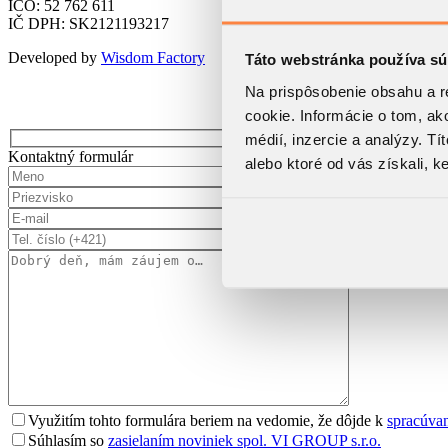
IČO: 52 762 611
IČ DPH: SK2121193217
Developed by
Wisdom Factory
Táto webstránka používa sú
Na prispôsobenie obsahu a r
cookie. Informácie o tom, ak
médií, inzercie a analýzy. Tí
Kontaktný formulár
alebo ktoré od vás získali, ke
Využitím tohto formulára beriem na vedomie, že dôjde k
spracúva
Súhlasím so
zasielaním noviniek spol. VI GROUP s.r.o.