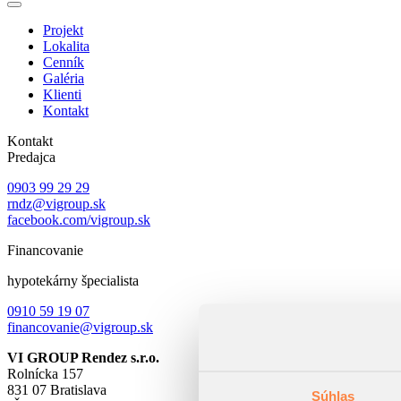
Projekt
Lokalita
Cenník
Galéria
Klienti
Kontakt
Kontakt
Predajca
0903 99 29 29
rndz@vigroup.sk
facebook.com/vigroup.sk
Financovanie
hypotekárny špecialista
0910 59 19 07
financovanie@vigroup.sk
VI GROUP Rendez s.r.o.
Rolnícka 157
831 07 Bratislava
Súhlas