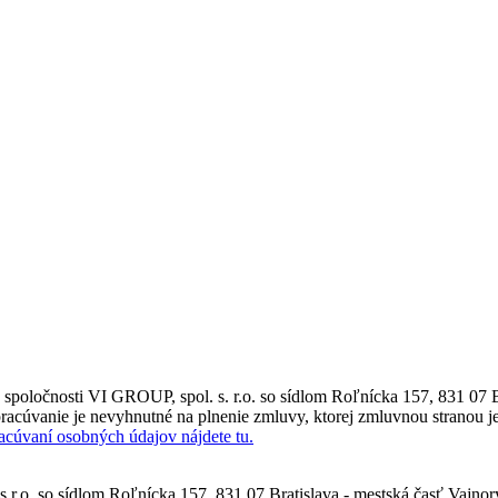
poločnosti VI GROUP, spol. s. r.o. so sídlom Roľnícka 157, 831 07 B
racúvanie je nevyhnutné na plnenie zmluvy, ktorej zmluvnou stranou je
racúvaní osobných údajov nájdete tu.
.r.o. so sídlom Roľnícka 157, 831 07 Bratislava - mestská časť Vajno