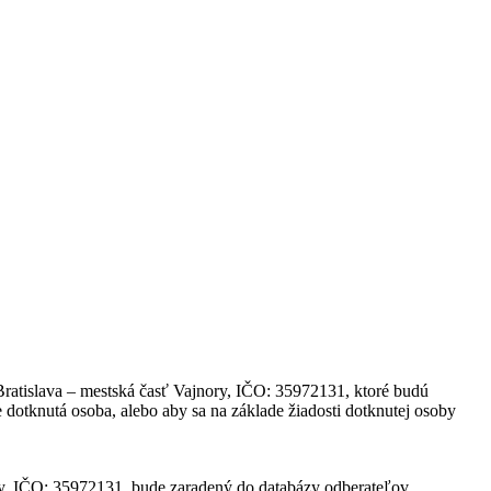
ratislava – mestská časť Vajnory, IČO: 35972131, ktoré budú
 dotknutá osoba, alebo aby sa na základe žiadosti dotknutej osoby
ry, IČO: 35972131, bude zaradený do databázy odberateľov