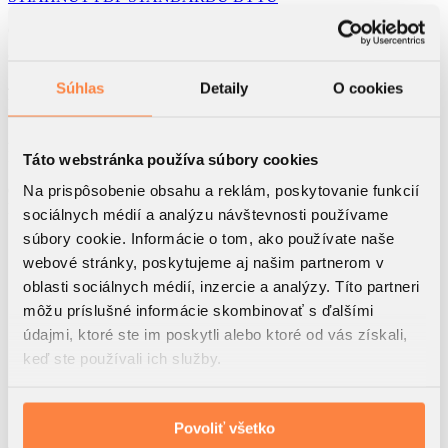
Celková plocha
C.4.I
2
53.29
m
4.NP
Súhlas
Detaily
O cookies
Podlažie
2
Izbový byt
Táto webstránka používa súbory cookies
Na prispôsobenie obsahu a reklám, poskytovanie funkcií
C
Blok
sociálnych médií a analýzu návštevnosti používame
súbory cookie. Informácie o tom, ako používate naše
2
1. Predsieň
6.39 m
webové stránky, poskytujeme aj našim partnerom v
2
2. Kuchyňa
5.95 m
oblasti sociálnych médií, inzercie a analýzy. Títo partneri
2
3. Obývacia izba
17.83 m
môžu príslušné informácie skombinovať s ďalšími
2
4. Kúpeľňa I.
4.91 m
údajmi, ktoré ste im poskytli alebo ktoré od vás získali,
2
5. Spálňa
15.42 m
keď ste používali ich služby.
2
6. Šatník
2.79 m
2
7. Balkón II.
4.7 m
Povoliť všetko
Akciová cena s DPH