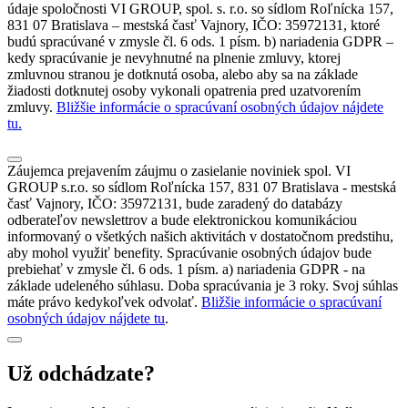
údaje spoločnosti VI GROUP, spol. s. r.o. so sídlom Roľnícka 157,
831 07 Bratislava – mestská časť Vajnory, IČO: 35972131, ktoré
budú spracúvané v zmysle čl. 6 ods. 1 písm. b) nariadenia GDPR –
kedy spracúvanie je nevyhnutné na plnenie zmluvy, ktorej
zmluvnou stranou je dotknutá osoba, alebo aby sa na základe
žiadosti dotknutej osoby vykonali opatrenia pred uzatvorením
zmluvy.
Bližšie informácie o spracúvaní osobných údajov nájdete
tu.
Záujemca prejavením záujmu o zasielanie noviniek spol. VI
GROUP s.r.o. so sídlom Roľnícka 157, 831 07 Bratislava - mestská
časť Vajnory, IČO: 35972131, bude zaradený do databázy
odberateľov newslettrov a bude elektronickou komunikáciou
informovaný o všetkých našich aktivitách v dostatočnom predstihu,
aby mohol využiť benefity. Spracúvanie osobných údajov bude
prebiehať v zmysle čl. 6 ods. 1 písm. a) nariadenia GDPR - na
základe udeleného súhlasu. Doba spracúvania je 3 roky. Svoj súhlas
máte právo kedykoľvek odvolať.
Bližšie informácie o spracúvaní
osobných údajov nájdete tu
.
Už odchádzate?