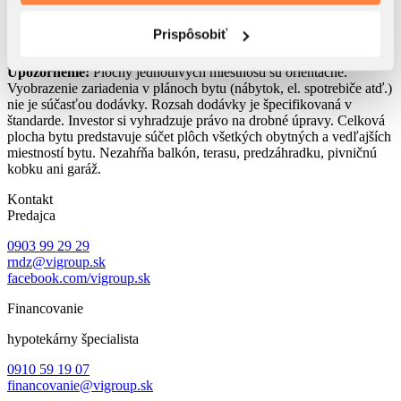
Predaný
Prispôsobiť
Mám záujem
Upozornenie:
Plochy jednotlivých miestností sú orientačné.
Vyobrazenie zariadenia v plánoch bytu (nábytok, el. spotrebiče atď.)
nie je súčasťou dodávky. Rozsah dodávky je špecifikovaná v
štandarde. Investor si vyhradzuje právo na drobné úpravy. Celková
plocha bytu predstavuje súčet plôch všetkých obytných a vedľajších
miestností bytu. Nezahŕňa balkón, terasu, predzáhradku, pivničnú
kobku ani garáž.
Kontakt
Predajca
0903 99 29 29
rndz@vigroup.sk
facebook.com/vigroup.sk
Financovanie
hypotekárny špecialista
0910 59 19 07
financovanie@vigroup.sk