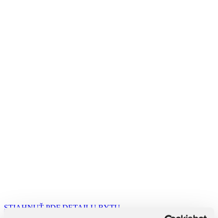
STIAHNUŤ PDF DETAILU BYTU
STIAHNUŤ PDF ŠTANDARDU BYTU