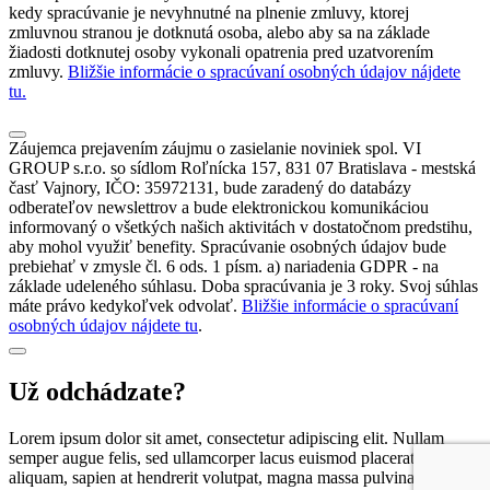
kedy spracúvanie je nevyhnutné na plnenie zmluvy, ktorej
zmluvnou stranou je dotknutá osoba, alebo aby sa na základe
žiadosti dotknutej osoby vykonali opatrenia pred uzatvorením
zmluvy.
Bližšie informácie o spracúvaní osobných údajov nájdete
tu.
Záujemca prejavením záujmu o zasielanie noviniek spol. VI
GROUP s.r.o. so sídlom Roľnícka 157, 831 07 Bratislava - mestská
časť Vajnory, IČO: 35972131, bude zaradený do databázy
odberateľov newslettrov a bude elektronickou komunikáciou
informovaný o všetkých našich aktivitách v dostatočnom predstihu,
aby mohol využiť benefity. Spracúvanie osobných údajov bude
prebiehať v zmysle čl. 6 ods. 1 písm. a) nariadenia GDPR - na
základe udeleného súhlasu. Doba spracúvania je 3 roky. Svoj súhlas
máte právo kedykoľvek odvolať.
Bližšie informácie o spracúvaní
osobných údajov nájdete tu
.
Už odchádzate?
Lorem ipsum dolor sit amet, consectetur adipiscing elit. Nullam
semper augue felis, sed ullamcorper lacus euismod placerat. Nunc
aliquam, sapien at hendrerit volutpat, magna massa pulvinar mi,