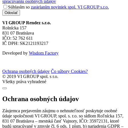
spracúvaniu osobných údajov
Súhlasím so
zasielaním noviniek spol. VI GROUP s.r.o.
Odoslať
VI GROUP Rendez s.r.o.
Rolnícka 157
831 07 Bratislava
IČO: 52 762 611
IČ DPH: SK2121193217
Developed by
Wisdom Factory
Ochrana osobných údajov
Čo súbory Cookies?
© 2019 VI GROUP spol. s r.o.
Všetky práva vyhradené
Ochrana osobných údajov
Záujemca prejavením záujmu o nehnuteľnosť poskytuje osobné
údaje spoločnosti VI GROUP, spol. s. r.o. so sídlom Roľnícka 157,
831 07 Bratislava – mestská časť Vajnory, IČO: 35972131, ktoré
budú spracúvané v zmysle čl. 6 ods. 1 písm. b) nariadenia GDPR –