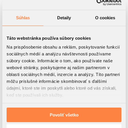
Celková plocha
C.4.A
2
39.97
m
Súhlas
Detaily
O cookies
4.NP
Podlažie
Táto webstránka používa súbory cookies
1
Izbový byt
Na prispôsobenie obsahu a reklám, poskytovanie funkcií
sociálnych médií a analýzu návštevnosti používame
C
Blok
súbory cookie. Informácie o tom, ako používate naše
webové stránky, poskytujeme aj našim partnerom v
2
1. Predsieň
5.09 m
oblasti sociálnych médií, inzercie a analýzy. Títo partneri
2
2. Kuchyňa
5.95 m
môžu príslušné informácie skombinovať s ďalšími
2
3. Obývacia izba
24.02 m
údajmi, ktoré ste im poskytli alebo ktoré od vás získali,
2
4. Kúpeľňa I.
4.91 m
keď ste používali ich služby.
2
5. Balkón II.
4.7 m
Akciová cena s DPH
Povoliť všetko
Predaný
Mám záujem