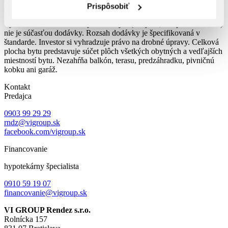
Prispôsobiť
Upozornenie:
Plochy jednotlivých miestností sú orientačné.
Vyobrazenie zariadenia v plánoch bytu (nábytok, el. spotrebiče atď.)
nie je súčasťou dodávky. Rozsah dodávky je špecifikovaná v
štandarde. Investor si vyhradzuje právo na drobné úpravy. Celková
plocha bytu predstavuje súčet plôch všetkých obytných a vedľajších
miestností bytu. Nezahŕňa balkón, terasu, predzáhradku, pivničnú
kobku ani garáž.
Kontakt
Predajca
0903 99 29 29
rndz@vigroup.sk
facebook.com/vigroup.sk
Financovanie
hypotekárny špecialista
0910 59 19 07
financovanie@vigroup.sk
VI GROUP Rendez s.r.o.
Rolnícka 157