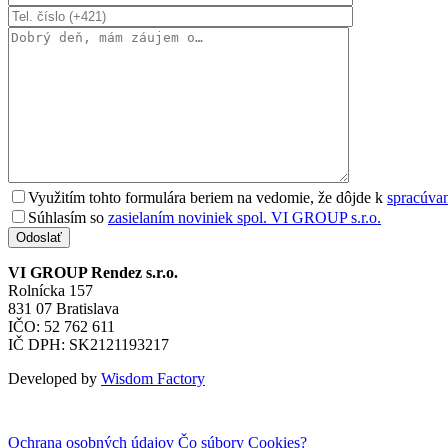
Využitím tohto formulára beriem na vedomie, že dôjde k
spracúva
Súhlasím so
zasielaním noviniek spol. VI GROUP s.r.o.
Odoslať
VI GROUP Rendez s.r.o.
Rolnícka 157
831 07 Bratislava
IČO: 52 762 611
IČ DPH: SK2121193217
Developed by
Wisdom Factory
Ochrana osobných údajov
Čo súbory Cookies?