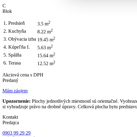
C
Blok
2
1. Predsieň
3.5 m
2
2. Kuchyňa
8.22 m
2
3. Obývacia izba
19.45 m
2
4. Kúpeľňa I.
5.63 m
2
5. Spálňa
15.64 m
2
6. Terasa
12.52 m
Akciová cena s DPH
Predaný
Mám záujem
Upozornenie:
Plochy jednotlivých miestností sú orientačné. Vyobraz
si vyhradzuje právo na drobné úpravy. Celková plocha bytu predstavu
Kontakt
Predajca
0903 99 29 29