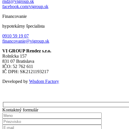
rndz@vigroup.sk
facebook.com/vigroup.sk
Financovanie
hypotekárny špecialista
0910 59 19 07
financovanie@vigroup.sk
VI GROUP Rendez s.r.o.
Rolnícka 157
831 07 Bratislava
IČO: 52 762 611
IČ DPH: SK2121193217
Developed by
Wisdom Factory
Kontaktný formulár