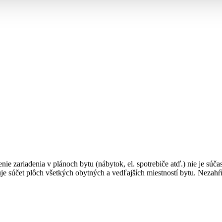
enie zariadenia v plánoch bytu (nábytok, el. spotrebiče atď.) nie je sú
je súčet plôch všetkých obytných a vedľajších miestností bytu. Nezahŕ