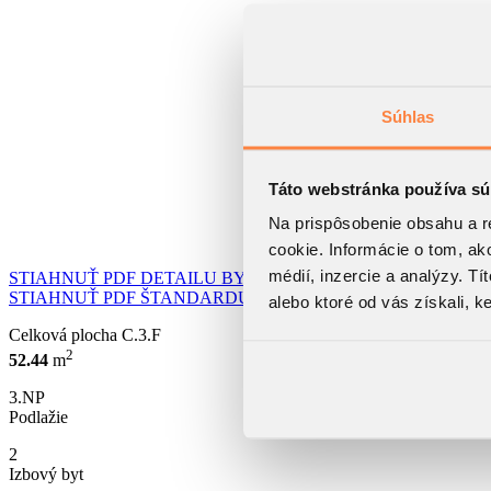
Súhlas
Táto webstránka používa sú
Na prispôsobenie obsahu a r
cookie. Informácie o tom, ak
médií, inzercie a analýzy. Tí
STIAHNUŤ PDF DETAILU BYTU
STIAHNUŤ PDF ŠTANDARDU BYTU
alebo ktoré od vás získali, ke
Celková plocha
C.3.F
2
52.44
m
3.NP
Podlažie
2
Izbový byt