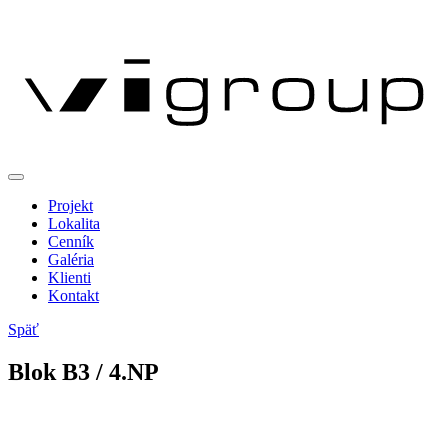
Projekt
Lokalita
Cenník
Galéria
Klienti
Kontakt
Späť
Blok
B
3
/ 4.NP