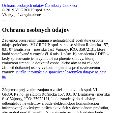
Ochrana osobných údajov
Čo súbory Cookies?
© 2019 VI GROUP spol. s r.o.
Všetky práva vyhradené
Ochrana osobných údajov
Záujemca prejavením záujmu o nehnuteľnosť poskytuje osobné
údaje spoločnosti VI GROUP, spol. s. r.o. so sídlom Roľnícka 157,
831 07 Bratislava – mestská časť Vajnory, IČO: 35972131, ktoré
budú spracúvané v zmysle čl. 6 ods. 1 písm. b) nariadenia GDPR –
kedy spracúvanie je nevyhnutné na plnenie zmluvy, ktorej
zmluvnou stranou je dotknutá osoba, alebo aby sa na základe
žiadosti dotknutej osoby vykonali opatrenia pred uzatvorením
zmluvy.
Bližšie informácie o spracúvaní osobných údajov nájdete
tu.
Záujemca prejavením záujmu o zasielanie noviniek spol. VI
GROUP s.r.o. so sídlom Roľnícka 157, 831 07 Bratislava - mestská
časť Vajnory, IČO: 35972131, bude zaradený do databázy
odberateľov newslettrov a bude elektronickou komunikáciou
informovaný o všetkých našich aktivitách v dostatočnom predstihu,
aby mohol využiť benefity. Spracúvanie osobných údajov bude