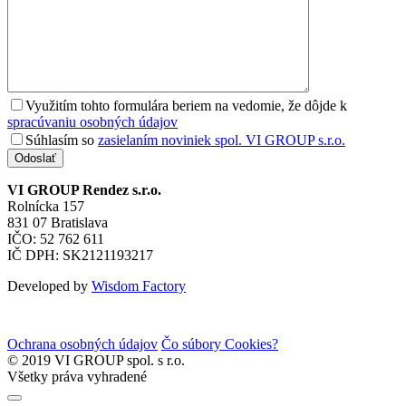
Využitím tohto formulára beriem na vedomie, že dôjde k
spracúvaniu osobných údajov
Súhlasím so
zasielaním noviniek spol. VI GROUP s.r.o.
Odoslať
VI GROUP Rendez s.r.o.
Rolnícka 157
831 07 Bratislava
IČO: 52 762 611
IČ DPH: SK2121193217
Developed by
Wisdom Factory
Ochrana osobných údajov
Čo súbory Cookies?
© 2019 VI GROUP spol. s r.o.
Všetky práva vyhradené