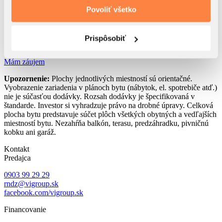
2
9. Izba II.
9.61 m
Povoliť všetko
2
10. Terasa
33.28 m
Akciová cena s DPH
Prispôsobiť
Predaný
Mám záujem
Upozornenie:
Plochy jednotlivých miestností sú orientačné.
Vyobrazenie zariadenia v plánoch bytu (nábytok, el. spotrebiče atď.)
nie je súčasťou dodávky. Rozsah dodávky je špecifikovaná v
štandarde. Investor si vyhradzuje právo na drobné úpravy. Celková
plocha bytu predstavuje súčet plôch všetkých obytných a vedľajších
miestností bytu. Nezahŕňa balkón, terasu, predzáhradku, pivničnú
kobku ani garáž.
Kontakt
Predajca
0903 99 29 29
rndz@vigroup.sk
facebook.com/vigroup.sk
Financovanie