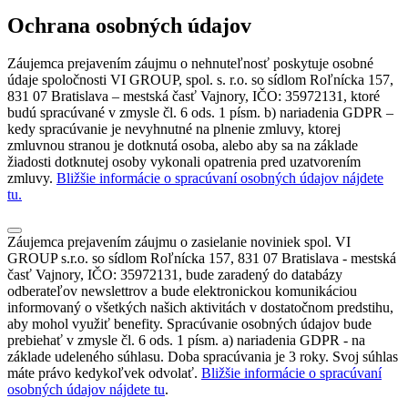
Ochrana osobných údajov
Záujemca prejavením záujmu o nehnuteľnosť poskytuje osobné
údaje spoločnosti VI GROUP, spol. s. r.o. so sídlom Roľnícka 157,
831 07 Bratislava – mestská časť Vajnory, IČO: 35972131, ktoré
budú spracúvané v zmysle čl. 6 ods. 1 písm. b) nariadenia GDPR –
kedy spracúvanie je nevyhnutné na plnenie zmluvy, ktorej
zmluvnou stranou je dotknutá osoba, alebo aby sa na základe
žiadosti dotknutej osoby vykonali opatrenia pred uzatvorením
zmluvy.
Bližšie informácie o spracúvaní osobných údajov nájdete
tu.
Záujemca prejavením záujmu o zasielanie noviniek spol. VI
GROUP s.r.o. so sídlom Roľnícka 157, 831 07 Bratislava - mestská
časť Vajnory, IČO: 35972131, bude zaradený do databázy
odberateľov newslettrov a bude elektronickou komunikáciou
informovaný o všetkých našich aktivitách v dostatočnom predstihu,
aby mohol využiť benefity. Spracúvanie osobných údajov bude
prebiehať v zmysle čl. 6 ods. 1 písm. a) nariadenia GDPR - na
základe udeleného súhlasu. Doba spracúvania je 3 roky. Svoj súhlas
máte právo kedykoľvek odvolať.
Bližšie informácie o spracúvaní
osobných údajov nájdete tu
.