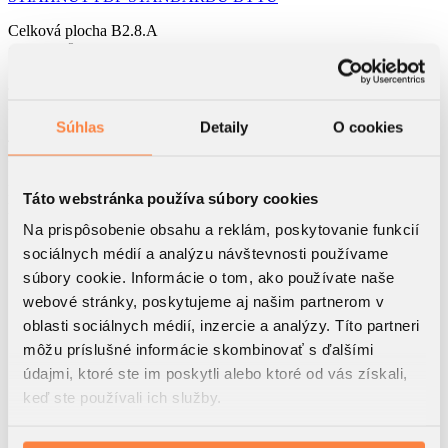
Celková plocha
B2.8.A
2
103.92
m
8.NP
Podlažie
Súhlas
Detaily
O cookies
4
Izbový byt
B2
Táto webstránka používa súbory cookies
Blok
Na prispôsobenie obsahu a reklám, poskytovanie funkcií
2
1. Predsieň
3.89 m
sociálnych médií a analýzu návštevnosti používame
2
2. Kuchyňa
18.76 m
súbory cookie. Informácie o tom, ako používate naše
2
3. Obývacia izba
webové stránky, poskytujeme aj našim partnerom v
28.21 m
2
oblasti sociálnych médií, inzercie a analýzy. Títo partneri
4. Chodba
6.9 m
môžu príslušné informácie skombinovať s ďalšími
2
5. Kúpeľňa I.
5.58 m
údajmi, ktoré ste im poskytli alebo ktoré od vás získali,
2
6. WC I.
2.21 m
keď ste používali ich služby.
2
7. Spálňa
14.69 m
2
8. Izba I.
14.07 m