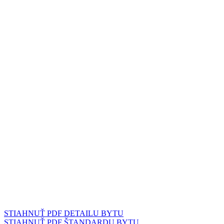
STIAHNUŤ PDF DETAILU BYTU
STIAHNUŤ PDF ŠTANDARDU BYTU