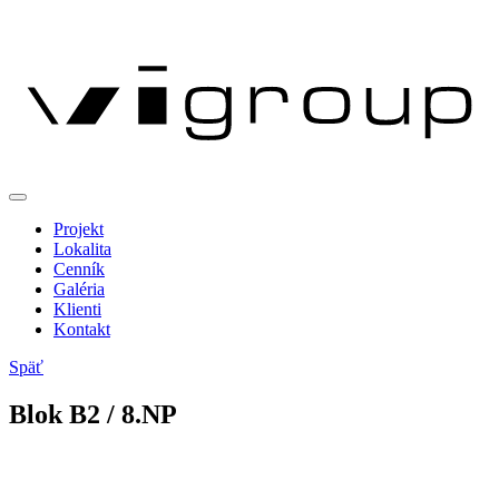
Projekt
Lokalita
Cenník
Galéria
Klienti
Kontakt
Späť
Blok
B
2
/ 8.NP