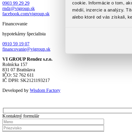
cookie. Informácie o tom, ak
0903 99 29 29
rndz@vigroup.sk
médií, inzercie a analýzy. Tí
facebook.com/vigroup.sk
alebo ktoré od vás získali, ke
Financovanie
hypotekárny špecialista
0910 59 19 07
financovanie@vigroup.sk
VI GROUP Rendez s.r.o.
Rolnícka 157
831 07 Bratislava
IČO: 52 762 611
IČ DPH: SK2121193217
Developed by
Wisdom Factory
Kontaktný formulár