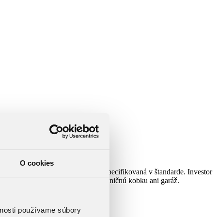
O cookies
časťou dodávky. Rozsah dodávky je špecifikovaná v štandarde. Investor
ňa balkón, terasu, predzáhradku, pivničnú kobku ani garáž.
vnosti používame súbory