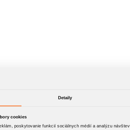
Detaily
enie zariadenia v plánoch bytu (nábytok, el. spotrebiče atď.) nie je sú
je súčet plôch všetkých obytných a vedľajších miestností bytu. Nezahŕ
bory cookies
eklám, poskytovanie funkcií sociálnych médií a analýzu návšte