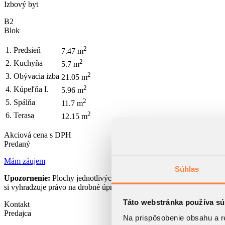
Izbový byt
B2
Blok
2
1. Predsieň
7.47 m
2
2. Kuchyňa
5.7 m
2
3. Obývacia izba
21.05 m
2
4. Kúpeľňa I.
5.96 m
2
5. Spálňa
11.7 m
2
6. Terasa
12.15 m
Akciová cena s DPH
Predaný
Mám záujem
Súhlas
Upozornenie:
Plochy jednotlivých miestností sú orientačné. Vyobraz
si vyhradzuje právo na drobné úpravy. Celková plocha bytu predstavu
Táto webstránka používa sú
Kontakt
Predajca
Na prispôsobenie obsahu a r