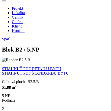
Projekt
Lokalita
Cenník
Galéria
Klienti
Kontakt
Späť
Blok
B
2
/ 5.NP
STIAHNUŤ PDF DETAILU BYTU
STIAHNUŤ PDF ŠTANDARDU BYTU
Celková plocha
B2.5.B
2
51.88
m
5.NP
Podlažie
2