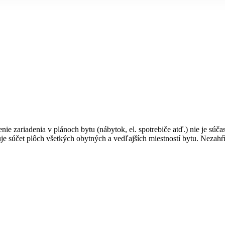
enie zariadenia v plánoch bytu (nábytok, el. spotrebiče atď.) nie je sú
je súčet plôch všetkých obytných a vedľajších miestností bytu. Nezahŕ