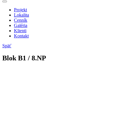
Projekt
Lokalita
Cenník
Galéria
Klienti
Kontakt
Späť
Blok
B
1
/ 8.NP