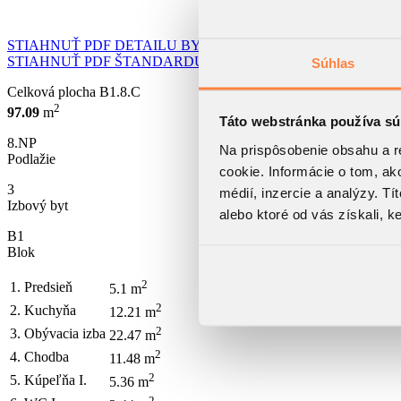
STIAHNUŤ PDF DETAILU BYTU
STIAHNUŤ PDF ŠTANDARDU BYTU
Súhlas
Celková plocha
B1.8.C
2
97.09
m
Táto webstránka používa sú
8.NP
Na prispôsobenie obsahu a r
Podlažie
cookie. Informácie o tom, ak
3
médií, inzercie a analýzy. Tí
Izbový byt
alebo ktoré od vás získali, ke
B1
Blok
2
1. Predsieň
5.1 m
2
2. Kuchyňa
12.21 m
2
3. Obývacia izba
22.47 m
2
4. Chodba
11.48 m
2
5. Kúpeľňa I.
5.36 m
2