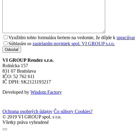
Využitím tohto formulára beriem na vedomie, že dôjde k
spracúva
Súhlasím so
zasielaním noviniek spol. VI GROUP s.r.o.
Odoslať
VI GROUP Rendez s.r.o.
Rolnícka 157
831 07 Bratislava
IČO: 52 762 611
IČ DPH: SK2121193217
Developed by
Wisdom Factory
Ochrana osobných údajov
Čo súbory Cookies?
© 2019 VI GROUP spol. s r.o.
Všetky práva vyhradené