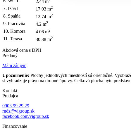
6. WC I.
2.44 m
2
7. Izba I.
17.03 m
2
8. Spálňa
12.74 m
2
9. Pracovňa
4.2 m
2
10. Komora
4.06 m
2
11. Terasa
30.38 m
Akciová cena s DPH
Predaný
Mám záujem
Upozornenie:
Plochy jednotlivých miestností sú orientačné. Vyobraz
si vyhradzuje právo na drobné úpravy. Celková plocha bytu predstavu
Kontakt
Predajca
0903 99 29 29
rndz@vigroup.sk
facebook.com/vigroup.sk
Financovanie