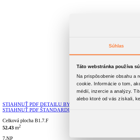
Súhlas
Táto webstránka používa sú
Na prispôsobenie obsahu a r
cookie. Informácie o tom, ak
médií, inzercie a analýzy. Tí
alebo ktoré od vás získali, ke
STIAHNUŤ PDF DETAILU BYTU
STIAHNUŤ PDF ŠTANDARDU BYTU
Celková plocha
B1.7.F
2
52.43
m
7.NP