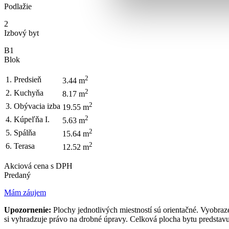
Podlažie
2
Izbový byt
B1
Blok
2
1. Predsieň
3.44 m
2
2. Kuchyňa
8.17 m
2
3. Obývacia izba
19.55 m
2
4. Kúpeľňa I.
5.63 m
2
5. Spálňa
15.64 m
2
6. Terasa
12.52 m
Akciová cena s DPH
Predaný
Mám záujem
Upozornenie:
Plochy jednotlivých miestností sú orientačné. Vyobraz
si vyhradzuje právo na drobné úpravy. Celková plocha bytu predstavu