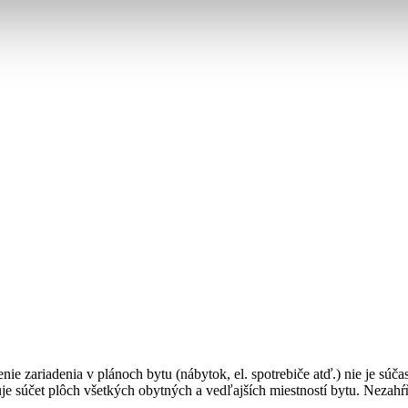
enie zariadenia v plánoch bytu (nábytok, el. spotrebiče atď.) nie je sú
je súčet plôch všetkých obytných a vedľajších miestností bytu. Nezahŕ