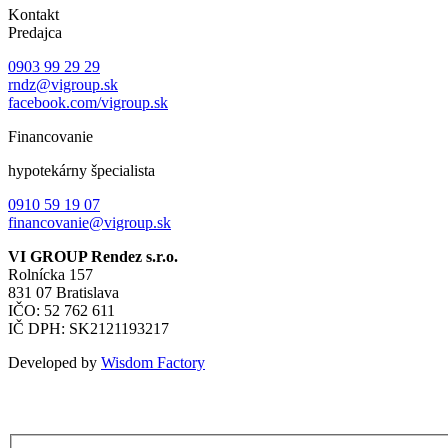
Kontakt
Predajca
0903 99 29 29
rndz@vigroup.sk
facebook.com/vigroup.sk
Financovanie
hypotekárny špecialista
0910 59 19 07
financovanie@vigroup.sk
VI GROUP Rendez s.r.o.
Rolnícka 157
831 07 Bratislava
IČO: 52 762 611
IČ DPH: SK2121193217
Developed by
Wisdom Factory