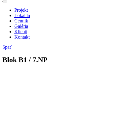
Projekt
Lokalita
Cenník
Galéria
Klienti
Kontakt
Späť
Blok
B
1
/ 7.NP