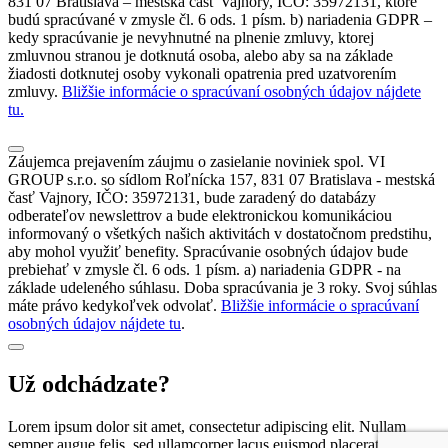
831 07 Bratislava – mestská časť Vajnory, IČO: 35972131, ktoré
budú spracúvané v zmysle čl. 6 ods. 1 písm. b) nariadenia GDPR –
kedy spracúvanie je nevyhnutné na plnenie zmluvy, ktorej
zmluvnou stranou je dotknutá osoba, alebo aby sa na základe
žiadosti dotknutej osoby vykonali opatrenia pred uzatvorením
zmluvy.
Bližšie informácie o spracúvaní osobných údajov nájdete
tu.
Záujemca prejavením záujmu o zasielanie noviniek spol. VI
GROUP s.r.o. so sídlom Roľnícka 157, 831 07 Bratislava - mestská
časť Vajnory, IČO: 35972131, bude zaradený do databázy
odberateľov newslettrov a bude elektronickou komunikáciou
informovaný o všetkých našich aktivitách v dostatočnom predstihu,
aby mohol využiť benefity. Spracúvanie osobných údajov bude
prebiehať v zmysle čl. 6 ods. 1 písm. a) nariadenia GDPR - na
základe udeleného súhlasu. Doba spracúvania je 3 roky. Svoj súhlas
máte právo kedykoľvek odvolať.
Bližšie informácie o spracúvaní
osobných údajov nájdete tu
.
Už odchádzate?
Lorem ipsum dolor sit amet, consectetur adipiscing elit. Nullam
semper augue felis, sed ullamcorper lacus euismod placerat. Nunc