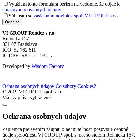
Využitím tohto formulára beriem na vedomie, že dôjde k
spracúvaniu osobných údajov
Súhlasím so
zasielaním noviniek spol. VI GROUP s.r.o.
Odoslať
VI GROUP Rendez s.r.o.
Rolnícka 157
831 07 Bratislava
IČO: 52 762 611
IČ DPH: SK2121193217
Developed by
Wisdom Factory
Ochrana osobných údajov
Čo súbory Cookies?
© 2019 VI GROUP spol. s r.o.
Všetky práva vyhradené
Ochrana osobných údajov
Záujemca prejavením záujmu o nehnuteľnosť poskytuje osobné
údaje spoločnosti VI GROUP, spol. s. r.o. so sídlom Roľnícka 157,