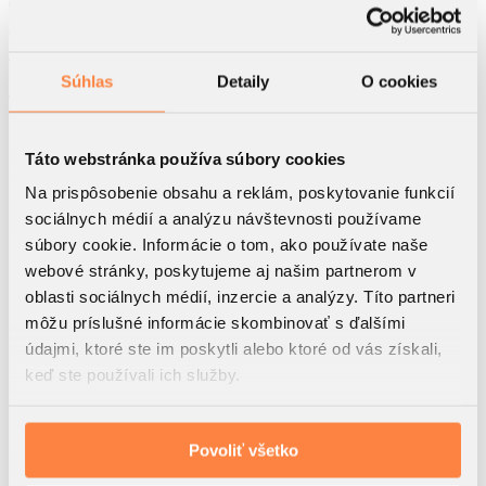
Celková plocha
B1.4.B
2
47.3
m
Súhlas
Detaily
O cookies
4.NP
Podlažie
2
Táto webstránka používa súbory cookies
Izbový byt
Na prispôsobenie obsahu a reklám, poskytovanie funkcií
B1
sociálnych médií a analýzu návštevnosti používame
Blok
súbory cookie. Informácie o tom, ako používate naše
2
1. Predsieň
webové stránky, poskytujeme aj našim partnerom v
5.2 m
2
oblasti sociálnych médií, inzercie a analýzy. Títo partneri
2. Kuchyňa
5.15 m
môžu príslušné informácie skombinovať s ďalšími
2
3. Obývacia izba
18.92 m
údajmi, ktoré ste im poskytli alebo ktoré od vás získali,
2
4. Kúpeľňa I.
5.44 m
keď ste používali ich služby.
2
5. Spálňa
12.59 m
2
6. Balkón II.
4.7 m
Povoliť všetko
Akciová cena s DPH
Predaný