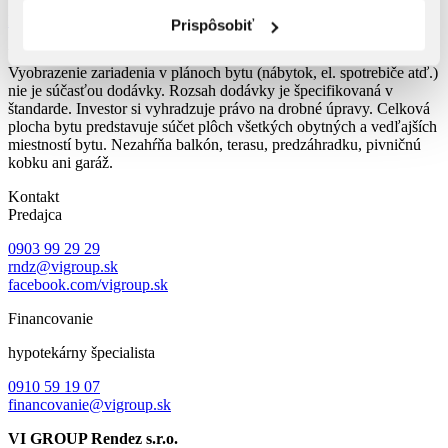
Mám záujem
Prispôsobiť
Upozornenie:
Plochy jednotlivých miestností sú orientačné.
Vyobrazenie zariadenia v plánoch bytu (nábytok, el. spotrebiče atď.)
nie je súčasťou dodávky. Rozsah dodávky je špecifikovaná v
štandarde. Investor si vyhradzuje právo na drobné úpravy. Celková
plocha bytu predstavuje súčet plôch všetkých obytných a vedľajších
miestností bytu. Nezahŕňa balkón, terasu, predzáhradku, pivničnú
kobku ani garáž.
Kontakt
Predajca
0903 99 29 29
rndz@vigroup.sk
facebook.com/vigroup.sk
Financovanie
hypotekárny špecialista
0910 59 19 07
financovanie@vigroup.sk
VI GROUP Rendez s.r.o.