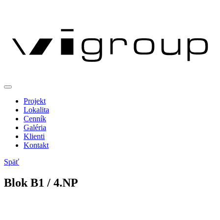
Projekt
Lokalita
Cenník
Galéria
Klienti
Kontakt
Späť
Blok
B
1
/ 4.NP