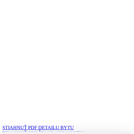
STIAHNUŤ PDF DETAILU BYTU
STIAHNUŤ PDF ŠTANDARDU BYTU