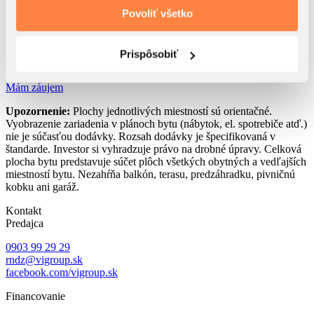
2
9. Šatník
3.69 m
Povoliť všetko
2
10. Terasa
32.5 m
Akciová cena s DPH
Prispôsobiť
Predaný
Mám záujem
Upozornenie:
Plochy jednotlivých miestností sú orientačné.
Vyobrazenie zariadenia v plánoch bytu (nábytok, el. spotrebiče atď.)
nie je súčasťou dodávky. Rozsah dodávky je špecifikovaná v
štandarde. Investor si vyhradzuje právo na drobné úpravy. Celková
plocha bytu predstavuje súčet plôch všetkých obytných a vedľajších
miestností bytu. Nezahŕňa balkón, terasu, predzáhradku, pivničnú
kobku ani garáž.
Kontakt
Predajca
0903 99 29 29
rndz@vigroup.sk
facebook.com/vigroup.sk
Financovanie