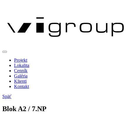
Projekt
Lokalita
Cenník
Galéria
Klienti
Kontakt
Späť
Blok
A
2
/ 7.NP