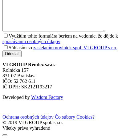
Využitím tohto formulára beriem na vedomie, že dôjde k
spracúvaniu osobných údajov
Súhlasím so
zasielaním noviniek spol. VI GROUP s.r.o.
Odoslať
VI GROUP Rendez s.r.o.
Rolnícka 157
831 07 Bratislava
IČO: 52 762 611
IČ DPH: SK2121193217
Developed by
Wisdom Factory
Ochrana osobných údajov
Čo súbory Cookies?
© 2019 VI GROUP spol. s r.o.
Všetky práva vyhradené