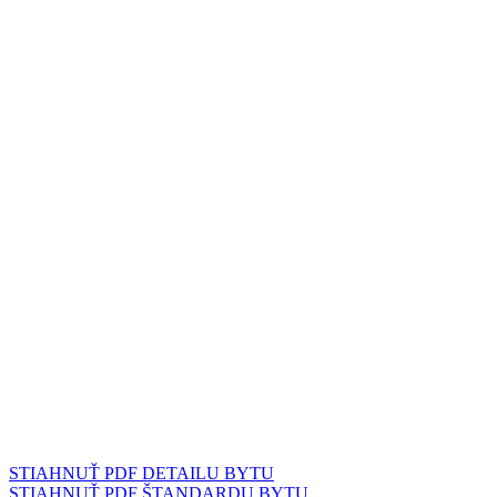
STIAHNUŤ PDF DETAILU BYTU
STIAHNUŤ PDF ŠTANDARDU BYTU