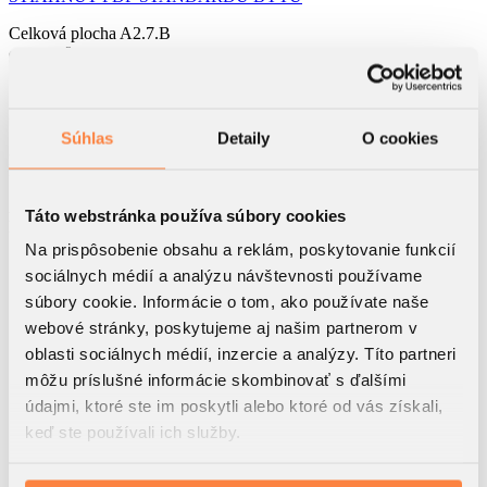
Celková plocha
A2.7.B
2
90.21
m
7.NP
Podlažie
Súhlas
Detaily
O cookies
3
Izbový byt
A2
Táto webstránka používa súbory cookies
Blok
Na prispôsobenie obsahu a reklám, poskytovanie funkcií
2
1. Predsieň
5.38 m
sociálnych médií a analýzu návštevnosti používame
2
2. Kuchyňa
5.3 m
súbory cookie. Informácie o tom, ako používate naše
2
3. Obývacia izba
webové stránky, poskytujeme aj našim partnerom v
32.36 m
2
oblasti sociálnych médií, inzercie a analýzy. Títo partneri
4. Chodba
6.06 m
môžu príslušné informácie skombinovať s ďalšími
2
5. Kúpeľňa I.
4.87 m
údajmi, ktoré ste im poskytli alebo ktoré od vás získali,
2
6. WC I.
2.37 m
keď ste používali ich služby.
2
7. Izba I.
17.76 m
2
8. Spálňa
12.42 m