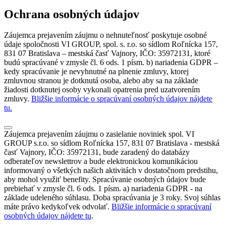
Ochrana osobných údajov
Záujemca prejavením záujmu o nehnuteľnosť poskytuje osobné
údaje spoločnosti VI GROUP, spol. s. r.o. so sídlom Roľnícka 157,
831 07 Bratislava – mestská časť Vajnory, IČO: 35972131, ktoré
budú spracúvané v zmysle čl. 6 ods. 1 písm. b) nariadenia GDPR –
kedy spracúvanie je nevyhnutné na plnenie zmluvy, ktorej
zmluvnou stranou je dotknutá osoba, alebo aby sa na základe
žiadosti dotknutej osoby vykonali opatrenia pred uzatvorením
zmluvy.
Bližšie informácie o spracúvaní osobných údajov nájdete
tu.
Záujemca prejavením záujmu o zasielanie noviniek spol. VI
GROUP s.r.o. so sídlom Roľnícka 157, 831 07 Bratislava - mestská
časť Vajnory, IČO: 35972131, bude zaradený do databázy
odberateľov newslettrov a bude elektronickou komunikáciou
informovaný o všetkých našich aktivitách v dostatočnom predstihu,
aby mohol využiť benefity. Spracúvanie osobných údajov bude
prebiehať v zmysle čl. 6 ods. 1 písm. a) nariadenia GDPR - na
základe udeleného súhlasu. Doba spracúvania je 3 roky. Svoj súhlas
máte právo kedykoľvek odvolať.
Bližšie informácie o spracúvaní
osobných údajov nájdete tu
.