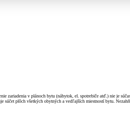
enie zariadenia v plánoch bytu (nábytok, el. spotrebiče atď.) nie je sú
je súčet plôch všetkých obytných a vedľajších miestností bytu. Nezahŕ