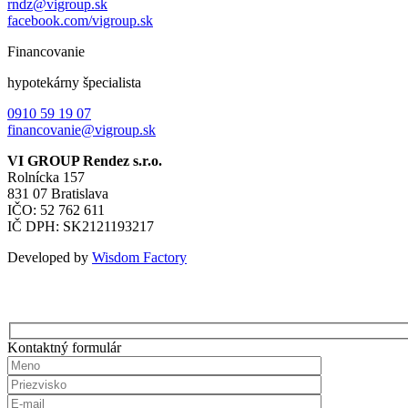
rndz@vigroup.sk
facebook.com/vigroup.sk
Financovanie
hypotekárny špecialista
0910 59 19 07
financovanie@vigroup.sk
VI GROUP Rendez s.r.o.
Rolnícka 157
831 07 Bratislava
IČO: 52 762 611
IČ DPH: SK2121193217
Developed by
Wisdom Factory
Kontaktný formulár