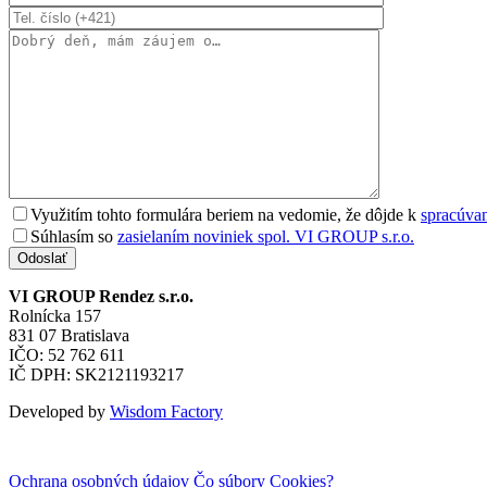
Využitím tohto formulára beriem na vedomie, že dôjde k
spracúva
Súhlasím so
zasielaním noviniek spol. VI GROUP s.r.o.
Odoslať
VI GROUP Rendez s.r.o.
Rolnícka 157
831 07 Bratislava
IČO: 52 762 611
IČ DPH: SK2121193217
Developed by
Wisdom Factory
Ochrana osobných údajov
Čo súbory Cookies?