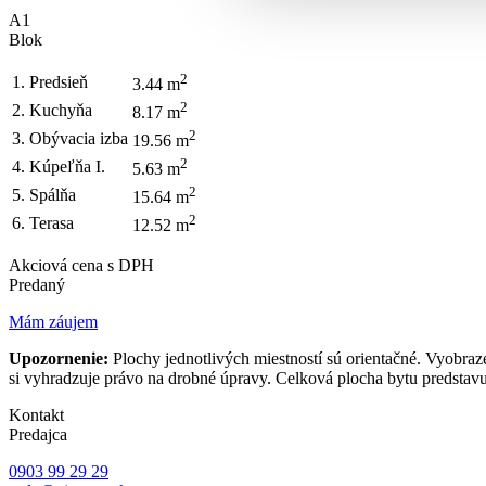
A1
Blok
2
1. Predsieň
3.44 m
2
2. Kuchyňa
8.17 m
2
3. Obývacia izba
19.56 m
2
4. Kúpeľňa I.
5.63 m
2
5. Spálňa
15.64 m
2
6. Terasa
12.52 m
Akciová cena s DPH
Predaný
Mám záujem
Upozornenie:
Plochy jednotlivých miestností sú orientačné. Vyobraz
si vyhradzuje právo na drobné úpravy. Celková plocha bytu predstavu
Kontakt
Predajca
0903 99 29 29