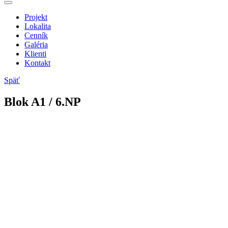
Projekt
Lokalita
Cenník
Galéria
Klienti
Kontakt
Späť
Blok
A
1
/ 6.NP