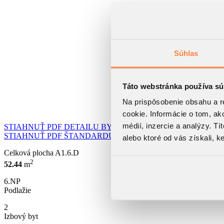
Súhlas
Táto webstránka používa sú
Na prispôsobenie obsahu a r
cookie. Informácie o tom, ak
médií, inzercie a analýzy. Tí
STIAHNUŤ PDF DETAILU BYTU
STIAHNUŤ PDF ŠTANDARDU BYTU
alebo ktoré od vás získali, ke
Celková plocha
A1.6.D
2
52.44
m
6.NP
Podlažie
2
Izbový byt