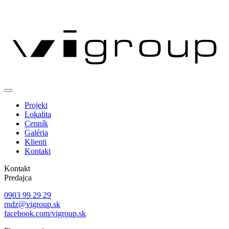
Projekt
Lokalita
Cenník
Galéria
Klienti
Kontakt
Kontakt
Predajca
0903 99 29 29
rndz@vigroup.sk
facebook.com/vigroup.sk