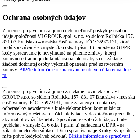
Ochrana osobných údajov
Záujemca prejavením záujmu o nehnuteľnosť poskytuje osobné
údaje spoločnosti VI GROUP, spol. s. r.o. so sídlom Roľnícka 157,
831 07 Bratislava – mestská časť Vajnory, IČO: 35972131, ktoré
budú spracúvané v zmysle čl. 6 ods. 1 písm. b) nariadenia GDPR –
kedy spracúvanie je nevyhnutné na plnenie zmluvy, ktorej
zmluvnou stranou je dotknutá osoba, alebo aby sa na základe
žiadosti dotknutej osoby vykonali opatrenia pred uzatvorením
zmluvy.
Bližšie informácie o spracúvaní osobných údajov nájdete
tu.
Záujemca prejavením záujmu o zasielanie noviniek spol. VI
GROUP s.r.o. so sídlom Roľnícka 157, 831 07 Bratislava - mestská
časť Vajnory, IČO: 35972131, bude zaradený do databázy
odberateľov newslettrov a bude elektronickou komunikáciou
informovaný o všetkých našich aktivitách v dostatočnom predstihu,
aby mohol využiť benefity. Spracúvanie osobných údajov bude
prebiehať v zmysle čl. 6 ods. 1 písm. a) nariadenia GDPR - na
základe udeleného súhlasu. Doba spracúvania je 3 roky. Svoj súhlas
máte právo kedykoľvek odvolať.
Bližšie informácie o spracúvaní