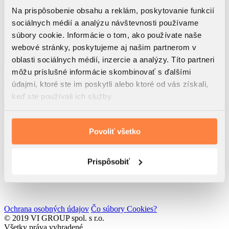
Na prispôsobenie obsahu a reklám, poskytovanie funkcií
sociálnych médií a analýzu návštevnosti používame
súbory cookie. Informácie o tom, ako používate naše
webové stránky, poskytujeme aj našim partnerom v
oblasti sociálnych médií, inzercie a analýzy. Títo partneri
môžu príslušné informácie skombinovať s ďalšími
Využitím tohto formulára beriem na vedomie, že dôjde k
spracúvaniu osobných údajov
údajmi, ktoré ste im poskytli alebo ktoré od vás získali,
Súhlasím so
zasielaním noviniek spol. VI GROUP s.r.o.
keď ste používali ich služby.
Odoslať
VI GROUP Rendez s.r.o.
Rolnícka 157
Povoliť všetko
831 07 Bratislava
IČO: 52 762 611
IČ DPH: SK2121193217
Prispôsobiť
Developed by
Wisdom Factory
Ochrana osobných údajov
Čo súbory Cookies?
© 2019 VI GROUP spol. s r.o.
Všetky práva vyhradené