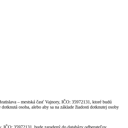
ratislava – mestská časť Vajnory, IČO: 35972131, ktoré budú
 dotknutá osoba, alebo aby sa na základe žiadosti dotknutej osoby
ry, IČO: 35972131, bude zaradený do databázy odberateľov