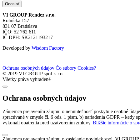
Odoslať
VI GROUP Rendez s.r.o.
Rolnícka 157
831 07 Bratislava
IČO: 52 762 611
IČ DPH: SK2121193217
Developed by
Wisdom Factory
Ochrana osobných údajov
Čo súbory Cookies?
© 2019 VI GROUP spol. s r.o.
Všetky práva vyhradené
Ochrana osobných údajov
Záujemca prejavením záujmu o nehnuteľnosť poskytuje osobné údaje s
spracúvané v zmysle čl. 6 ods. 1 písm. b) nariadenia GDPR – kedy sp
vykonali opatrenia pred uzatvorením zmluvy.
Bližšie informácie o sp
Záujemca prejavením záujmu o zasielanie noviniek spol. VI GROUP s