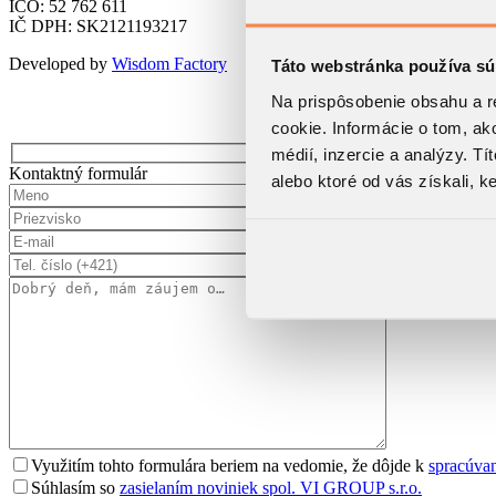
IČO: 52 762 611
IČ DPH: SK2121193217
Developed by
Wisdom Factory
Táto webstránka používa sú
Na prispôsobenie obsahu a r
cookie. Informácie o tom, ak
médií, inzercie a analýzy. Tí
Kontaktný formulár
alebo ktoré od vás získali, ke
Využitím tohto formulára beriem na vedomie, že dôjde k
spracúva
Súhlasím so
zasielaním noviniek spol. VI GROUP s.r.o.