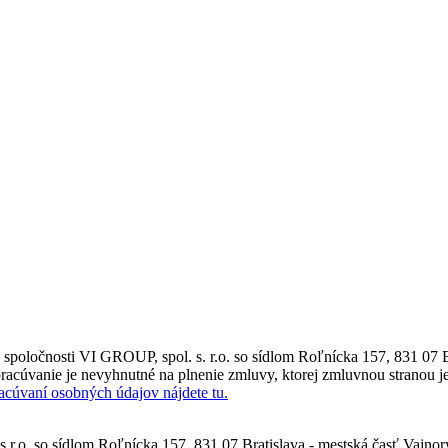
poločnosti VI GROUP, spol. s. r.o. so sídlom Roľnícka 157, 831 07 B
racúvanie je nevyhnutné na plnenie zmluvy, ktorej zmluvnou stranou je
racúvaní osobných údajov nájdete tu.
.r.o. so sídlom Roľnícka 157, 831 07 Bratislava - mestská časť Vajno